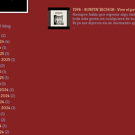
1598 - SURFIN´BICHOS - Vive el pe
Siempre había que esperar algo int
toda esta gente, en cualquiera de su
Si ya me dijeron en su momento 
l blog
...
6
(2)
026
(4)
6
(1)
25
(3)
 2025
(1)
(2)
5
(1)
25
(1)
5
(1)
 2024
(2)
 2024
(2)
024
(2)
e 2024
(1)
(1)
(2)
4
(1)
24
(2)