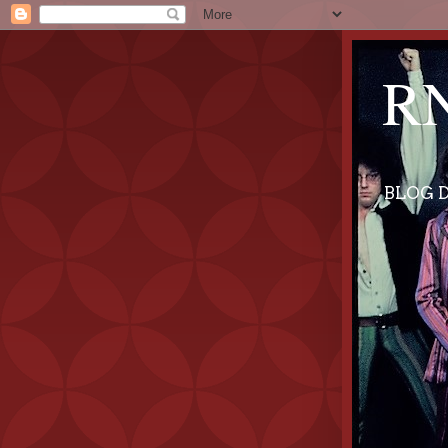
RN
BLOG D