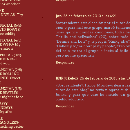
 or another
HE
ANDELLS- Try
jon
26 de febrero de 2013 a las 4:21
Sorprendente esta elección por el autor de
PECIAL (5/5)-
bien o para mal este grupo marcó tendenc
VID BOWIE-
unas quince grandes canciones, todas las 
ce oddity
Thrills and bellyaches" (90), sobre todo
SPECIAL (4/5)
"Dennis and Lois" y la propia "Kinky afro"
E WHO- My
"Hallelujah", "24 hour party people", "Step on
eration
del bajo marca al grupo e incita al baile
PECIAL (3/5)-
pero no me apasionan.
 KINKS- I
Responder
d you
SPECIAL (2/5)-
E ROLLING
NES- Sweet
RNR jukebox
26 de febrero de 2013 a las 5
...
¿Sorprendente?. Happy Mondays iban a caer 
SPECIAL (1/5)-
autor de este blog" no tenía ninguna duda. 
E BEATLES-
Jontxu y para que veas he metido un g
 night before
pueblo adoptivo.
APPY
Responder
NDAYS-
ky afro
HE
RANGLERS-
ething better