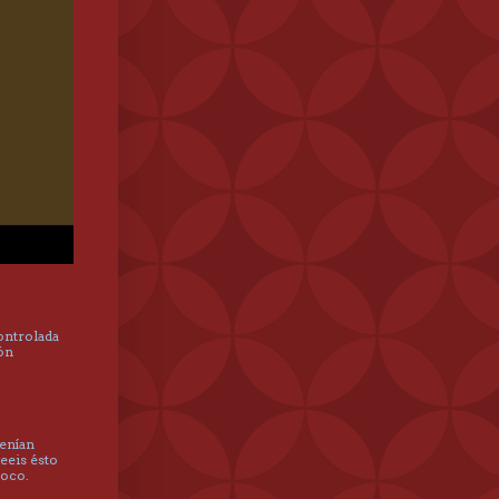
controlada
hón
tenían
leeis ésto
poco.