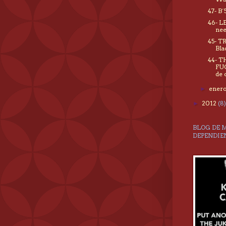
47- B´
46- L
nee
45- T
Bla
44- T
FUC
de 
ener
►
2012
(8)
►
BLOG DE 
DEPENDIE