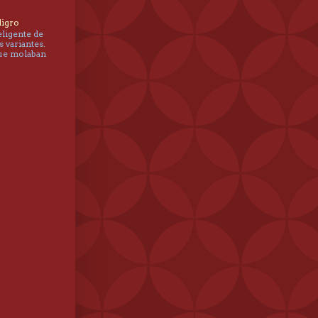
ligro
eligente de
s variantes.
que molaban