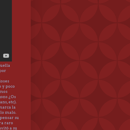
uella
por
Roses
o y poco
emos
gons ¿Os
ns, etc).
marca la
 lo malo.
mpensar su
ra raro
vitó a su