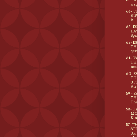
way
64- T
ST
it
63- ES
DA
Spa
62- E
TH
gen
61- ES
THE
nee
60- E
TH
STO
Virg
59 - E
TH
The
58- H
MO
Kin
57- T
ST
Som