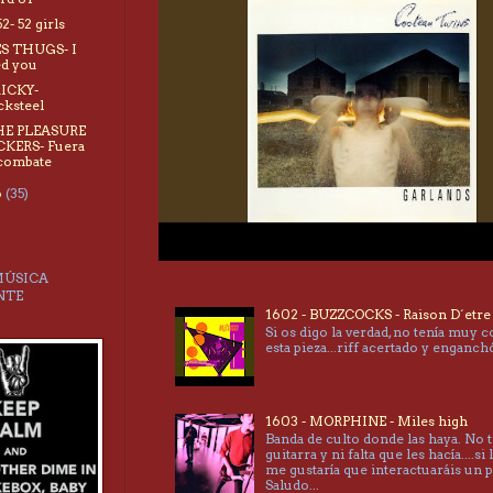
52- 52 girls
ES THUGS- I
d you
RICKY-
cksteel
HE PLEASURE
KERS- Fuera
combate
o
(35)
MÚSICA
NTE
1602 - BUZZCOCKS - Raison D´etre
Si os digo la verdad, no tenía muy 
esta pieza...riff acertado y enganc
1603 - MORPHINE - Miles high
Banda de culto donde las haya. No 
guitarra y ni falta que les hacía....si 
me gustaría que interactuaráis un 
Saludo...