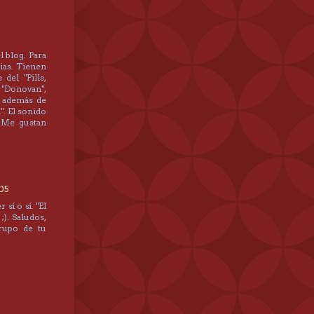
l blog. Para
ias. Tienen
del "Pills,
 "Donovan",
, además de
". El sonido
. Me gustan
:05
sí o sí. "El
;). Saludos,
rupo de tu