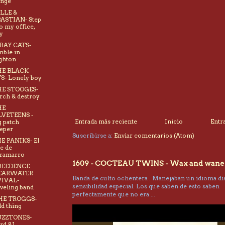
ange
ELLE &
ASTIAN- Step
to my office,
y
TRAY CATS-
ble in
ghton
HE BLACK
S- Lonely boy
HE STOOGES-
rch & destroy
HE
LVETEENS -
Entrada más reciente
Inicio
Entr
 patch
eper
Suscribirse a:
Enviar comentarios (Atom)
HE PANIKS- El
le de
ramarro
1609 - COCTEAU TWINS - Wax and wane
CREEDENCE
EARWATER
Banda de culto ochentera . Manejaban un idioma dis
VIVAL-
sensibilidad especial. Los que saben de esto saben
veling band
perfectamente que no era ...
THE TROGGS-
d thing
UZZTONES-
rd 81