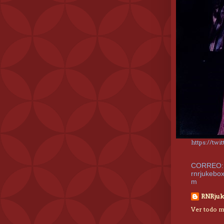
https://tw
CORREO:
rnrjukebo
m
RNRjuk
Ver todo mi