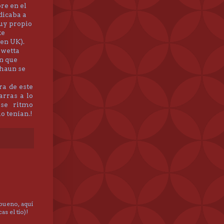
re en el
dicaba a
muy propio
te
en UK).
owetta
ón que
Shaun se
ra de este
arras a lo
ese ritmo
o tenían.!
bueno, aquí
s el tío)!