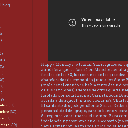
l blog
4)
3)
4)
4)
3)
00)
Happy Mondays lo tenían. Sumergidos en aq
01)
atmósfera que se formó en Manchester allá 
05)
finales de los 80, fueron unos de los grandes
abanderados de ese sonido junto a los Stone 
06)
(mala señal cuando se habla tanto de un disc
22)
de sus canciones) además de otros que ya h
34)
hablado por aquí Inspiral Carpets, Soup Dra
39)
acordáis de aquel I´m free stoniano?, Charlata
embre
(31)
El cantante drogodependiente Shaun Ryder 
personalidad del grupo, para lo bueno y para
embre
(30)
Su registro vocal marca el tiempo. Para co
bre
(31)
indolencia y pasotismo en el escenario (no e
iembre
(30)
verle actuar con las manos en los bolsillos)ín