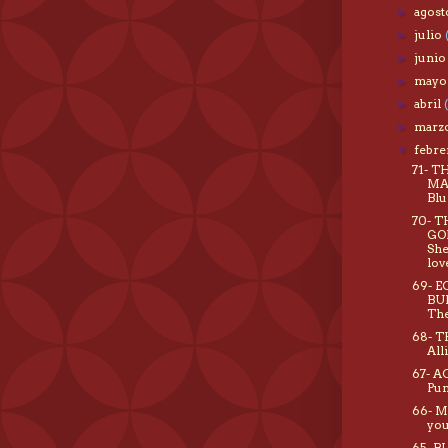
agos
►
julio
►
juni
►
may
►
abril
►
marz
►
febr
▼
71- T
MA
Blu
70- T
GO
She
lov
69- E
BU
The
68- T
All
67- 
Pu
66- M
you
65- B