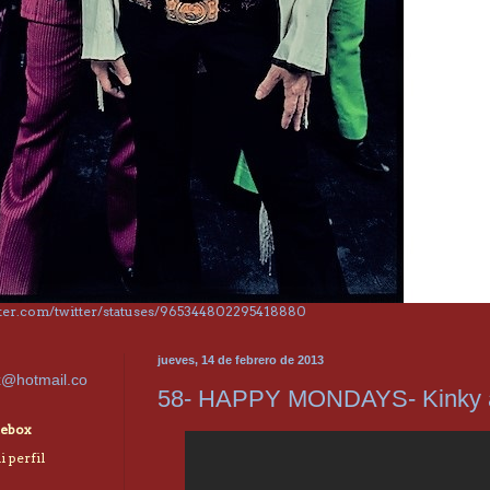
itter.com/twitter/statuses/965344802295418880
jueves, 14 de febrero de 2013
x@hotmail.co
58- HAPPY MONDAYS- Kinky a
ebox
 perfil