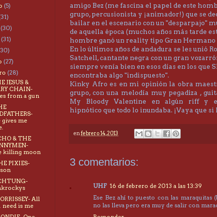
amigo Bez (me fascina el papel de este homb
to
(5)
grupo, percusionista y ¡animador!) que se de
(31)
bailar en el escenario con un "desparpajo" 
o
(30)
de aquella época (muchos años más tarde es
o
(31)
hombre ganó un reality tipo Gran Hermano 
En lo últimos años de andadura se les unió R
(30)
Satchell, cantante negra con un gran vozarr
o
(27)
siempre venía bien en esos días en los que 
ero
(28)
encontraba algo "indispuesto".
HE JESUS &
Kinky Afro es en mi opinión la obra maest
RY CHAIN-
grupo, con una melodía muy pegadiza , guit
es from a gun
My Bloody Valentine en algún riff y 
HE
hipnótico que todo lo inundaba. ¡Vaya que si l
DFATHERS-
 gives me
e.
en
febrero 14, 2013
CHO & THE
NNYMEN-
 killing moon
3 comentarios:
HE PIXIES-
ison
ACHTUNG-
UHF
16 de febrero de 2013 a las 13:39
nkrockys
Ese Bez ahí to puesto con las maraquitas (
ORRISSEY- All
no las lleva pero era muy de salir con maraca
 need is me
LONDIE- One
Responder