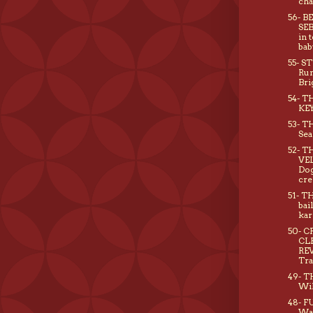
ch
56- B
SEB
in 
bab
55- S
Rum
Bri
54- T
KEY
53- T
Sea
52- T
VE
Dog
cre
51- T
bai
kar
50- 
CL
RE
Tra
49- 
Wil
48- F
Wa