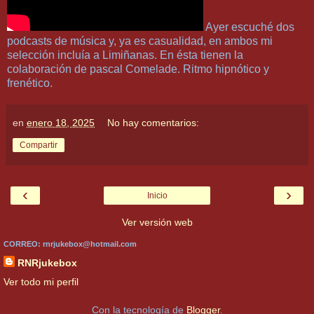
Ayer escuché dos
podcasts de música y, ya es casualidad, en ambos mi
selección incluía a Limiñanas. En ésta tienen la
colaboración de pascal Comelade. Ritmo hipnótico y
frenético.
en
enero 18, 2025
No hay comentarios:
Compartir
‹
›
Inicio
Ver versión web
CORREO: rnrjukebox@hotmail.com
RNRjukebox
Ver todo mi perfil
Con la tecnología de
Blogger
.