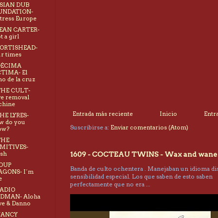
ASIAN DUB
UNDATION-
tress Europe
DEAN CARTER-
t a girl
PORTISHEAD-
r times
 DÉCIMA
TIMA- El
no de la cruz
THE CULT-
e removal
chine
Entrada más reciente
Inicio
Entr
THE LYRES-
w do you
Suscribirse a:
Enviar comentarios (Atom)
ow?
THE
IMITIVES-
sh
1609 - COCTEAU TWINS - Wax and wane
SOUP
Banda de culto ochentera . Manejaban un idioma dis
AGONS- I´m
sensibilidad especial. Los que saben de esto saben
e
perfectamente que no era ...
RADIO
RDMAN- Aloha
ve & Danno
NANCY