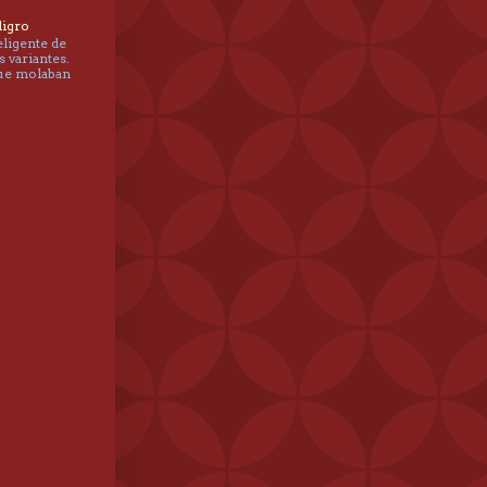
ligro
eligente de
s variantes.
que molaban