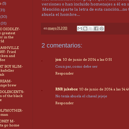
to
(5)
versiones o han incluido homenajes a él en s
Mención aparte la letra de esta canción....no 
(31)
abuela el hombre....
o
(30)
o
(31)
en
mayo 31, 2013
BO DIDDLEY-
 greatest
er in the
ld
2 comentarios:
 NASHVILLE
SY- Fried
cken and
jon
10 de junio de 2014 a las 0:51
fee
FAT BOY SLIM-
Coun par, como debe ser
kafeller
Responder
ank
CREAM-
ange brew
RNR jukebox
10 de junio de 2014 a las 14:
ADOLESCENTS-
s of the black
No tenía abuela el chaval jejeje
e
Responder
LFMOTHER-
man
BONEY M-
ta go home