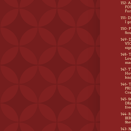
152- 
FO
For
151- 
I go
150- 
Sou
149-
VÍC
sig
148- 
Lov
ma
147- 
Ho
kn
146- 
PR
Cra
145- 
DR
fre
144- 
BI
Ste
143- 