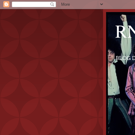
RN
BLOG D