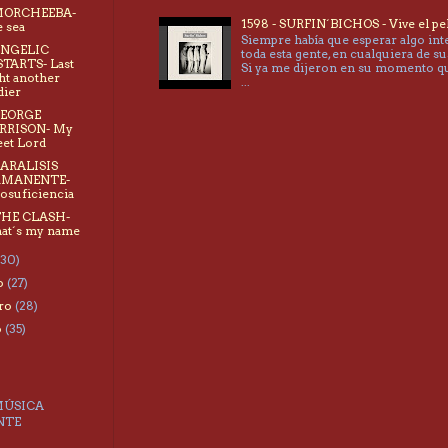
 MORCHEEBA-
1598 - SURFIN´BICHOS - Vive el pe
 sea
Siempre había que esperar algo int
ANGELIC
toda esta gente, en cualquiera de su
TARTS- Last
Si ya me dijeron en su momento 
ht another
...
dier
GEORGE
RRISON- My
et Lord
PARALISIS
RMANENTE-
osuficiencia
THE CLASH-
at´s my name
(30)
o
(27)
ero
(28)
o
(35)
MÚSICA
NTE