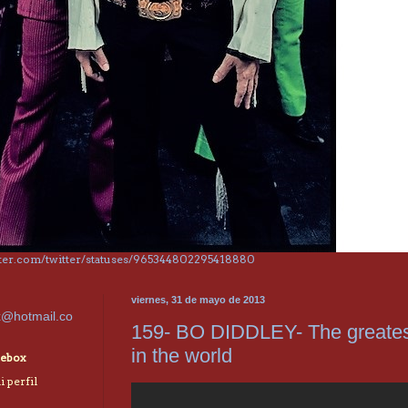
itter.com/twitter/statuses/965344802295418880
viernes, 31 de mayo de 2013
x@hotmail.co
159- BO DIDDLEY- The greates
in the world
ebox
 perfil