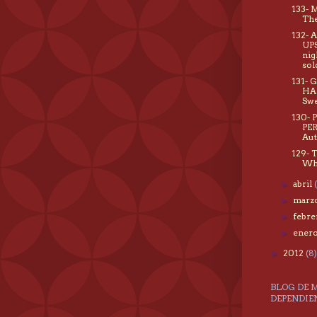
133-
The
132- 
UPS
nig
sol
131- 
HA
Swe
130- 
PE
Aut
129- 
Wh
abril
►
marz
►
febr
►
ener
►
2012
(8)
►
BLOG DE 
DEPENDIE