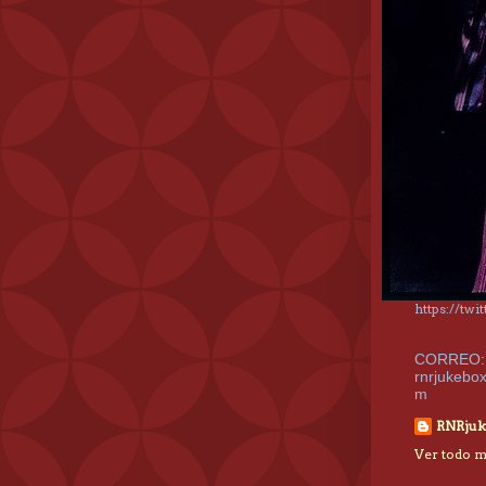
https://tw
CORREO:
rnrjukebo
m
RNRjuk
Ver todo mi