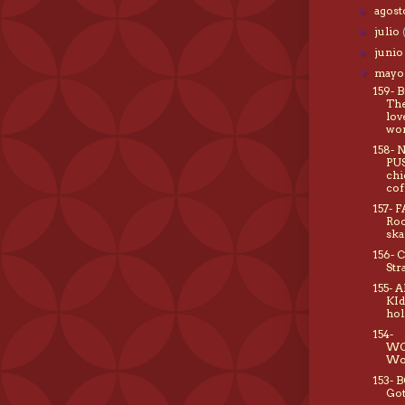
agos
►
julio
►
juni
►
may
▼
159- 
The
lov
wor
158-
PUS
chi
cof
157- 
Roc
sk
156- 
Str
155- 
KId
hol
154-
WO
Wo
153- 
Got