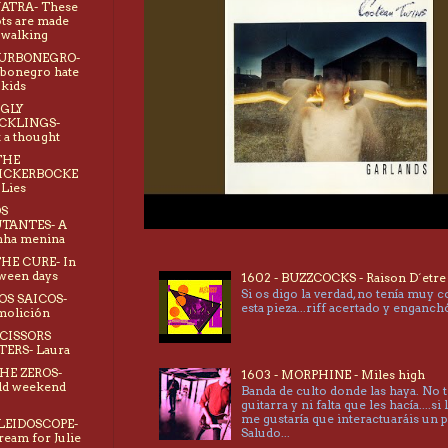
NATRA- These
ts are made
 walking
TURBONEGRO-
bonegro hate
 kids
UGLY
CKLINGS-
t a thought
THE
ICKERBOCKE
 Lies
OS
TANTES- A
nha menina
THE CURE- In
ween days
1602 - BUZZCOCKS - Raison D´etre
Si os digo la verdad, no tenía muy 
LOS SAICOS-
esta pieza...riff acertado y enganc
molición
SCISSORS
TERS- Laura
THE ZEROS-
1603 - MORPHINE - Miles high
ld weekend
Banda de culto donde las haya. No 
guitarra y ni falta que les hacía....si 
me gustaría que interactuaráis un 
LEIDOSCOPE-
Saludo...
ream for Julie