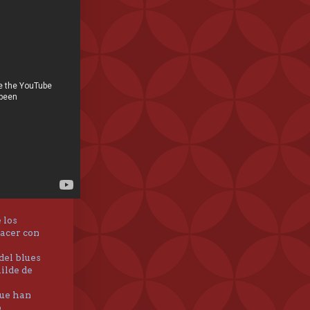
 los
hacer con
del blues
ilde de
que han
o