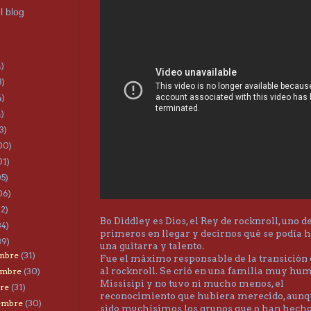
l blog
4)
3)
4)
4)
3)
00)
01)
05)
06)
22)
Bo Diddley es Dios, el Rey de rocknroll, uno de
34)
primeros en llegar y decirnos qué se podía 
39)
una guitarra y talento.
embre
(31)
Fue el máximo responsable de la transición 
al rocknroll. Se crió en una familia muy hum
embre
(30)
Missisipi y no tuvo ni mucho menos, el
bre
(31)
reconocimiento que hubiera merecido, aun
iembre
(30)
sido muchísimos los grupos que o han hech