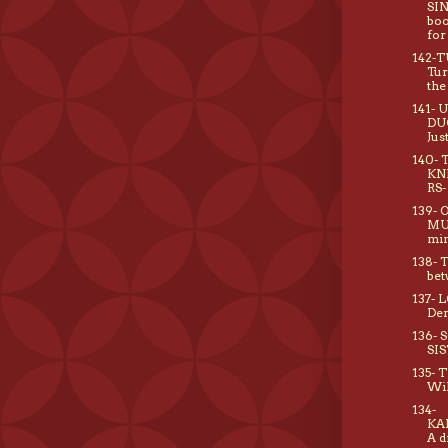
SI
boo
for
142-
Tur
the
141- 
DU
Jus
140- 
KN
RS-
139- 
MU
mi
138- 
bet
137- 
De
136- 
SIS
135- 
Wi
134-
KA
A d