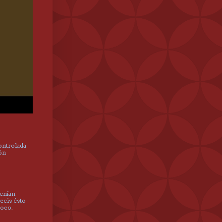
controlada
hón
tenían
leeis ésto
poco.