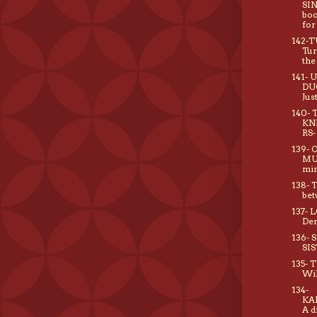
SI
boo
for
142-
Tur
the
141- 
DU
Jus
140- 
KN
RS-
139- 
MU
mi
138- 
bet
137- 
De
136- 
SIS
135- 
Wi
134-
KA
A d