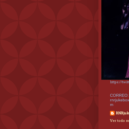
https://tw
CORREO:
rnrjukebo
m
RNRjuk
Ver todo mi