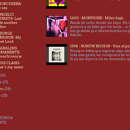
 MORCHEEBA-
 sea
ANGELIC
1603 - MORPHINE - Miles high
TARTS- Last
ht another
Banda de culto donde las haya. No 
dier
guitarra y ni falta que les hacía....si 
me gustaría que interactuaráis un 
GEORGE
Saludo...
RRISON- My
et Lord
1598 - SURFIN´BICHOS - Vive el pe
PARALISIS
Siempre había que esperar algo int
RMANENTE-
toda esta gente, en cualquiera de su
osuficiencia
Si ya me dijeron en su momento 
...
THE CLASH-
at´s my name
(30)
o
(27)
ero
(28)
o
(35)
MÚSICA
NTE