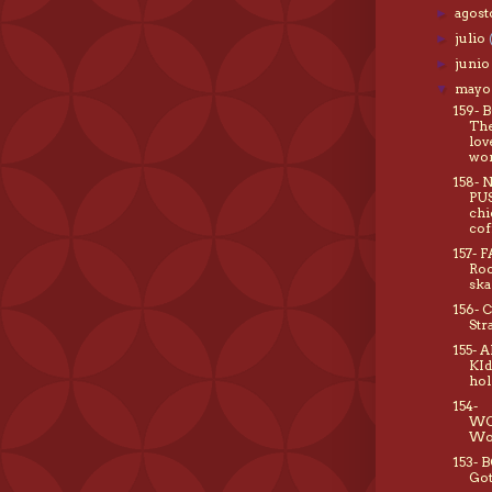
agos
►
julio
►
juni
►
may
▼
159- 
The
lov
wor
158-
PUS
chi
cof
157- 
Roc
sk
156- 
Str
155- 
KId
hol
154-
WO
Wo
153- 
Got