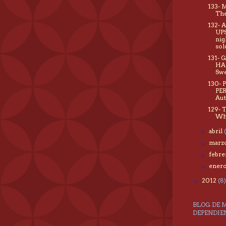
133-
The
132- 
UPS
nig
sol
131- 
HA
Swe
130- 
PE
Aut
129- 
Wh
abril
►
marz
►
febr
►
ener
►
2012
(8)
►
BLOG DE 
DEPENDIE