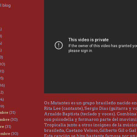
l blog
4)
3)
4)
4)
3)
00)
01)
05)
06)
22)
34)
Os Mutantes es un grupo brasileño nacido en
39)
Rita Lee (cantante), Sergio Dias (guitarra y v
embre
(31)
Arnaldo Baptista (teclado y voces). Combin
con psicodelia y formaron parte del movim
embre
(30)
Tropicalia junto a otros insignes de la músic
bre
(31)
brasileña, Caetano Veloso, Gilberto Gil o Gal
iembre
(30)
Esta canción se hizo bastante famosa por un