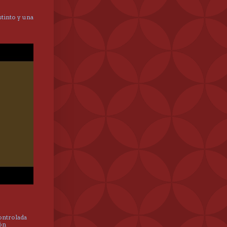
tinto y una
controlada
hón