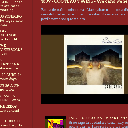
1609 - COCTEAU TWINS - Wax and wane
NATRA- These
ts are made
Banda de culto ochentera . Manejaban un idioma dis
 walking
sensibilidad especial. Los que saben de esto saben
TURBONEGRO-
perfectamente que no era ...
bonegro hate
 kids
UGLY
CKLINGS-
t a thought
THE
ICKERBOCKE
 Lies
OS
TANTES- A
nha menina
THE CURE- In
ween days
LOS SAICOS-
molición
SCISSORS
TERS- Laura
THE ZEROS-
ld weekend
1602 - BUZZCOCKS - Raison D´etre
LEIDOSCOPE-
Si os digo la verdad, no tenía muy 
ream for Julie
esta pieza...riff acertado y enganc