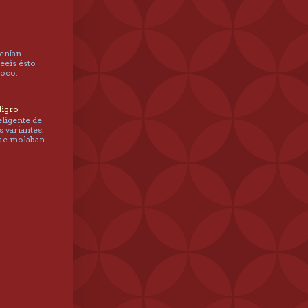
tenían
leeis ésto
poco.
ligro
eligente de
s variantes.
que molaban