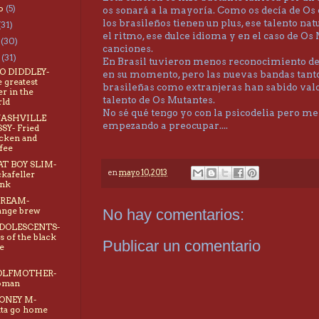
to
(5)
os sonará a la mayoría. Como os decía de Os 
los brasileños tienen un plus, ese talento nat
(31)
el ritmo, ese dulce idioma y en el caso de Os
o
(30)
canciones.
o
(31)
En Brasil tuvieron menos reconocimiento de
BO DIDDLEY-
en su momento, pero las nuevas bandas tant
 greatest
brasileñas como extranjeras han sabido valo
er in the
talento de Os Mutantes.
ld
No sé qué tengo yo con la psicodelia pero me
 NASHVILLE
empezando a preocupar....
SY- Fried
cken and
fee
FAT BOY SLIM-
en
mayo 10, 2013
kafeller
ank
CREAM-
ange brew
No hay comentarios:
ADOLESCENTS-
s of the black
Publicar un comentario
e
LFMOTHER-
man
BONEY M-
ta go home