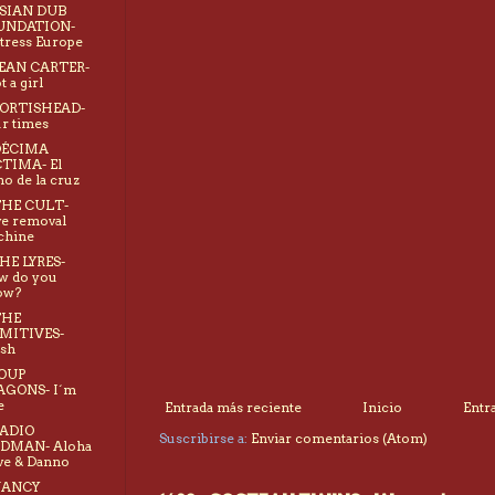
ASIAN DUB
UNDATION-
tress Europe
DEAN CARTER-
t a girl
PORTISHEAD-
r times
 DÉCIMA
TIMA- El
no de la cruz
THE CULT-
e removal
chine
THE LYRES-
w do you
ow?
THE
IMITIVES-
sh
SOUP
AGONS- I´m
e
Entrada más reciente
Inicio
Entr
RADIO
Suscribirse a:
Enviar comentarios (Atom)
RDMAN- Aloha
ve & Danno
NANCY