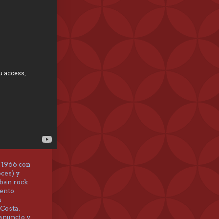
 1966 con
oces) y
aban rock
iento
a
 Costa.
 anuncio y