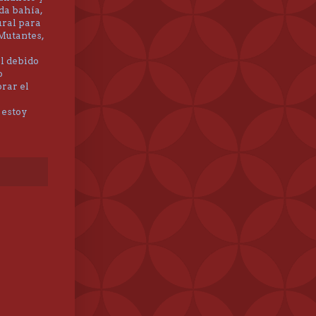
da bahía,
ural para
 Mutantes,
l debido
o
rar el
 estoy