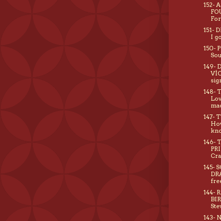
152- 
FO
For
151- 
I go
150- 
Sou
149-
VÍC
sig
148- 
Lov
ma
147- 
Ho
kn
146- 
PR
Cra
145- 
DR
fre
144- 
BI
Ste
143- 