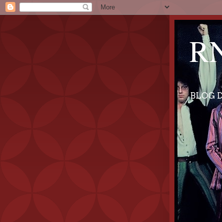
RN
BLOG D