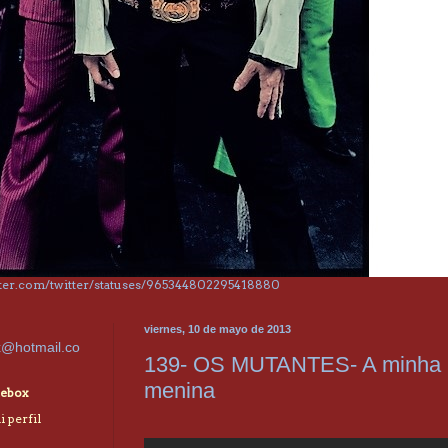
itter.com/twitter/statuses/965344802295418880
viernes, 10 de mayo de 2013
x@hotmail.co
139- OS MUTANTES- A minha
menina
ebox
 perfil