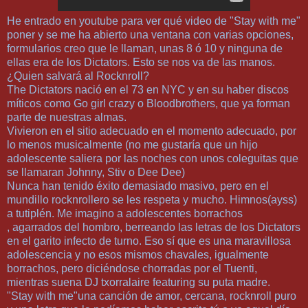
He entrado en youtube para ver qué video de "Stay with me"
poner y se me ha abierto una ventana con varias opciones,
formularios creo que le llaman, unas 8 ó 10 y ninguna de
ellas era de los Dictators. Esto se nos va de las manos.
¿Quien salvará al Rocknroll?
The Dictators nació en el 73 en NYC y en su haber discos
míticos como Go girl crazy o Bloodbrothers, que ya forman
parte de nuestras almas.
Vivieron en el sitio adecuado en el momento adecuado, por
lo menos musicalmente (no me gustaría que un hijo
adolescente saliera por las noches con unos coleguitas que
se llamaran Johnny, Stiv o Dee Dee)
Nunca han tenido éxito demasiado masivo, pero en el
mundillo rocknrollero se les respeta y mucho. Himnos(ayss)
a tutiplén. Me imagino a adolescentes borrachos
, agarrados del hombro, berreando las letras de los Dictators
en el garito infecto de turno. Eso sí que es una maravillosa
adolescencia y no esos mismos chavales, igualmente
borrachos, pero diciéndose chorradas por el Tuenti,
mientras suena DJ txorralaire featuring su puta madre.
"Stay with me"una canción de amor, cercana, rocknroll puro