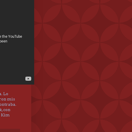
. Lo
eron mis
ontraba.
k, con
r Kim