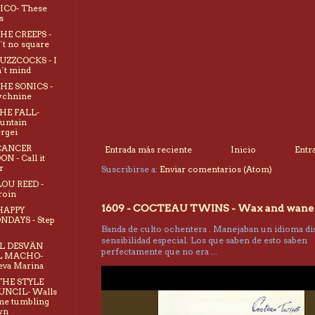
NICO- These
s
THE CREEPS -
´t no square
BUZZCOCKS - I
´t mind
THE SONICS -
ychnine
THE FALL-
untain
rgei
 CANCER
Entrada más reciente
Inicio
Entr
N - Call it
r
Suscribirse a:
Enviar comentarios (Atom)
LOU REED -
roin
1609 - COCTEAU TWINS - Wax and wane
HAPPY
NDAYS - Step
Banda de culto ochentera . Manejaban un idioma dis
sensibilidad especial. Los que saben de esto saben
EL DESVÄN
perfectamente que no era ...
L MACHO-
va Marina
THE STYLE
UNCIL- Walls
e tumbling
wn