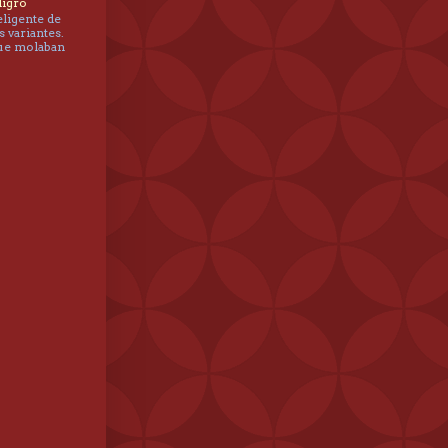
ligro
eligente de
s variantes.
que molaban