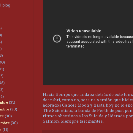
l blog
4)
3)
4)
4)
3)
00)
01)
05)
06)
22)
Hacía tiempo que andaba detrás de este tema
34)
descubrí, como no, por una versión que hici
embre
(31)
adorados Cancer Moon y hasta hoy no lo enc
embre
(30)
The Scientists, la banda de Perth de post pun
ritmos obsesivos a los Suicide y liderada po
bre
(30)
Salmon. Siempre fascinantes.
iembre
(30)
to
(11)