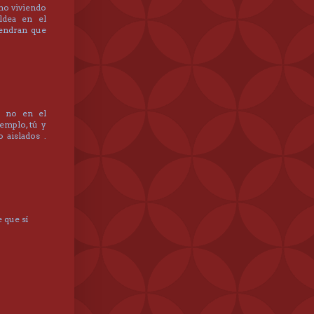
eno viviendo
ldea en el
tendran que
r no en el
emplo, tú y
 aislados .
 que sí