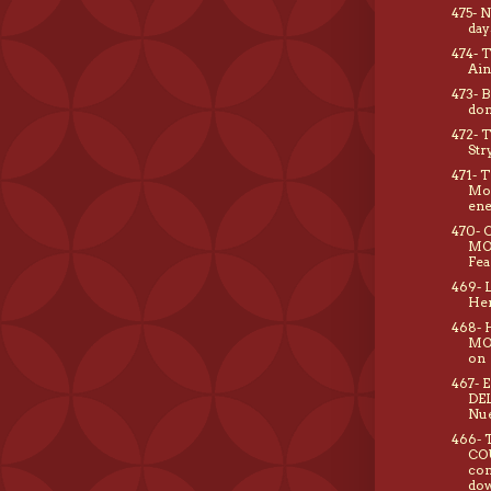
475- 
day
474- 
Ain
473- 
don
472- 
Str
471- 
Mo
ene
470-
MOO
Fea
469- 
He
468- 
MO
on
467- 
DE
Nue
466- 
CO
com
do