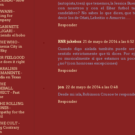
CKBEAT- Slow
(autopista, tren) que tenemos, la Jessica Bu
wn
con nosotros y con el Eibar futbol ta
SWANS -
candelabro? No sabes lo que dices, que 
ling for
decir los de Oñati, Lekeitio o Amurrio......
mpany
Responder
 GABINETE
IGARI -
iendo el bobo
RNR jukebox
21 de mayo de 2014 a las 6:52
THE WHO -
enia City in
Cuando digo aislada también puede se
 Sky
sentido estrictamente que tú dices. Por ej
 DR FEELGOOD
yo musicalmente sí que estamos un poco
he does it right
¿no? (con honrosas excepciones)
PARALISIS
Responder
RMANENTE -
día en Texas
THE
jon
22 de mayo de 2014 a las 0:48
SEBALL
JECT - Past
Desde mi isla, Robinson Crusoe te responde
me
Responder
THE ROLLING
NES -
pathy for the
il
THE CULT -
g Contrary
n