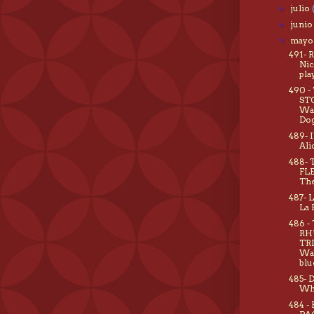
julio
►
juni
►
may
▼
491- 
Nic
pla
490 -
STO
Wa
Do
489- I
Ali
488- 
FL
The
487- 
La 
486 -
RH
TR
Wak
blu
485- 
Wha
484 -