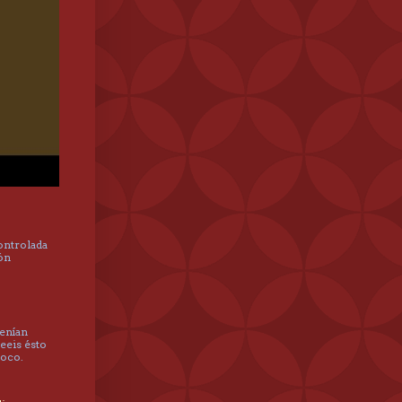
controlada
hón
tenían
leeis ésto
poco.