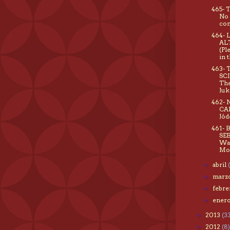
465- 
No 
com
464- 
AL
(Pl
in t
463- 
SC
Th
Juk
462-
CA
Jód
461- 
SE
Wai
Moo
abril
►
marz
►
febr
►
ener
►
2013
(3
►
2012
(8)
►