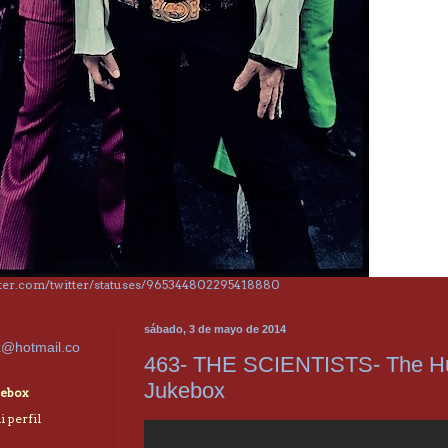
itter.com/twitter/statuses/965344802295418880
sábado, 3 de mayo de 2014
x@hotmail.co
463- THE SCIENTISTS- The 
Jukebox
ebox
 perfil