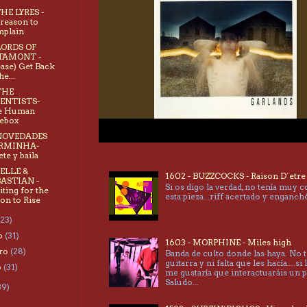
THE LYRES -
reason to
plain
LORDS OF
TAMONT -
ease) Get Back
he...
THE
IENTISTS-
e Human
ebox
 NOVEDADES
RMINHA-
ete y baila
BELLE &
1602 - BUZZCOCKS - Raison D´etre
BASTIAN -
Si os digo la verdad, no tenía muy 
ting for the
esta pieza...riff acertado y enganc
n to Rise
(23)
o
(31)
1603 - MORPHINE - Miles high
ero
(28)
Banda de culto donde las haya. No 
guitarra y ni falta que les hacía....si 
o
(31)
me gustaría que interactuaráis un 
Saludo...
39)