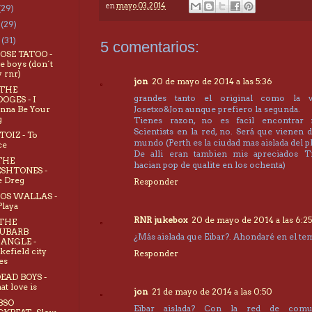
en
mayo 03, 2014
(29)
o
(29)
o
(31)
5 comentarios:
ROSE TATOO -
e boys (don´t
y rnr)
jon
20 de mayo de 2014 a las 5:36
 THE
grandes tanto el original como la 
OGES - I
nna Be Your
Josetxo&Jon aunque prefiero la segunda.
g
Tienes razon, no es facil encontrar
Scientists en la red, no. Será que vienen 
TOIZ - To
mundo (Perth es la ciudad mas aislada del pl
ce
De alli eran tambien mis apreciados Tr
THE
hacian pop de qualite en los ochenta)
ESHTONES -
 Dreg
Responder
LOS WALLAS -
Playa
RNR jukebox
20 de mayo de 2014 a las 6:25
 THE
UBARB
¿Más aislada que Eibar?. Ahondaré en el tema
IANGLE -
efield city
Responder
es
DEAD BOYS -
t love is
jon
21 de mayo de 2014 a las 0:50
 BSO
Eibar aislada? Con la red de comun