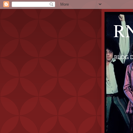
RN
BLOG D