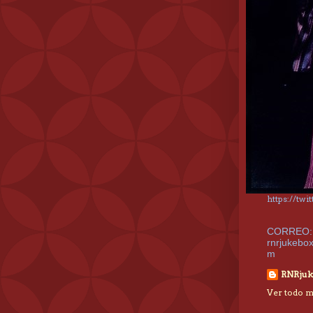
https://tw
CORREO:
rnrjukebo
m
RNRjuk
Ver todo mi