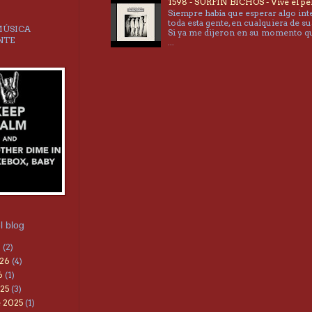
1598 - SURFIN´BICHOS - Vive el pe
Siempre había que esperar algo int
toda esta gente, en cualquiera de su
MÚSICA
Si ya me dijeron en su momento 
NTE
...
l blog
6
(2)
026
(4)
6
(1)
25
(3)
 2025
(1)