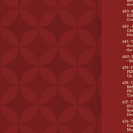
BA
do
483- 
KIl
Co
482 -
CAL
Hac
481- 
Arm
the
480-
- S
479- 
PE
Un 
478- 
BA
PRO
Ti
477- 
STO
Sym
Dev
476- 
Kin
Ma