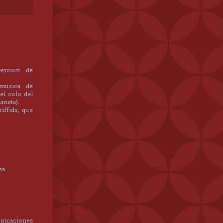
version de
 musica de
del culo del
aneta).
iffids, que
....
icaciones