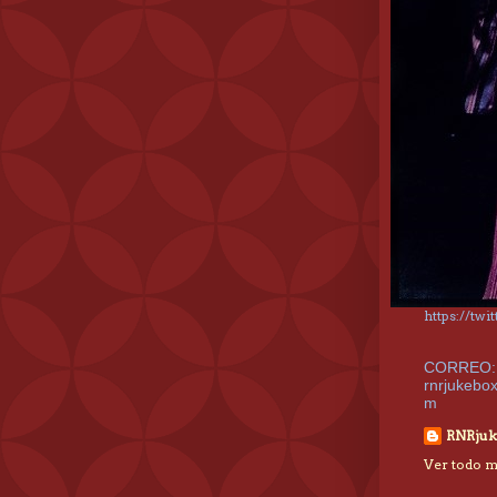
https://tw
CORREO:
rnrjukebo
m
RNRjuk
Ver todo mi