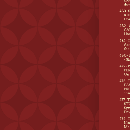
BA
do
483- 
KIl
Co
482 -
CAL
Hac
481- 
Arm
the
480-
- S
479- 
PE
Un 
478- 
BA
PRO
Ti
477- 
STO
Sym
Dev
476- 
Kin
Ma