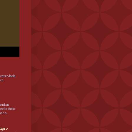
controlada
hón
tenían
leeis ésto
poco.
ligro