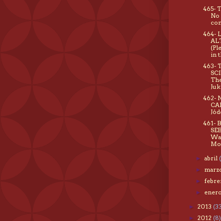
465- 
No 
com
464- 
AL
(Pl
in t
463- 
SC
Th
Juk
462-
CA
Jód
461- 
SE
Wai
Moo
abril
►
marz
►
febr
►
ener
►
2013
(3
►
2012
(8)
►