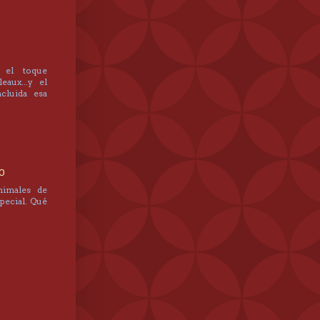
 el toque
eaux...y el
cluida esa
30
nimales de
special. Qué