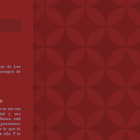
cas de Lee
 siempre de
20
e se me van
dad y sus
leaux, está
, peeeeeero
a lo que tú
 ello. Y lo