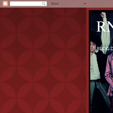
RN
BLOG D