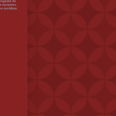
eligente de
s variantes.
que molaban