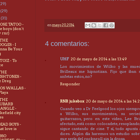
(29)
o
(29)
o
(31)
ROSE TATOO -
en
mayo 20, 2014
e boys (don´t
y rnr)
 THE
4 comentarios:
OGES - I
nna Be Your
g
UHF
20 de mayo de 2014 a las 13:49
TOIZ - To
ce
Los movimientos de Wilko y las mue
Brilleaux me hipnotizan. Fijo que iban
THE
ESHTONES -
anfetas estos, no?
 Dreg
Responder
LOS WALLAS -
Playa
 THE
RNR jukebox
20 de mayo de 2014 a las 14:
UBARB
IANGLE -
Cuando veo a Dr Feelgood los ojos siempr
efield city
a Wilko, sus movimientos, su serie
es
guitarrazos, pero en este video, Lee Bril
afectado, está como colocadete, resoplando
DEAD BOYS -
t love is
sigue cantando de cine. Y sí, todo apunta 
dices. Algún día haremos un estudio sobre
 BSO
que sería del rocknroll sin la droga.