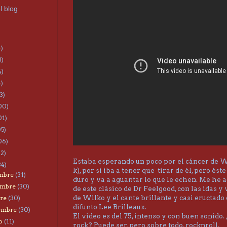
l blog
4)
3)
4)
4)
3)
00)
01)
05)
06)
22)
Estaba esperando un poco por el cáncer de W
34)
k), por si iba a tener que tirar de él, pero és
embre
(31)
duro y va a aguantar lo que le echen. Me he 
embre
(30)
de este clásico de Dr Feelgood, con las idas y
de Wilko y el cante brillante y casi eructado 
bre
(30)
difunto Lee Brilleaux.
iembre
(30)
El video es del 75, intenso y con buen sonido.
to
(11)
rock? Puede ser, pero sobre todo, rocknroll.