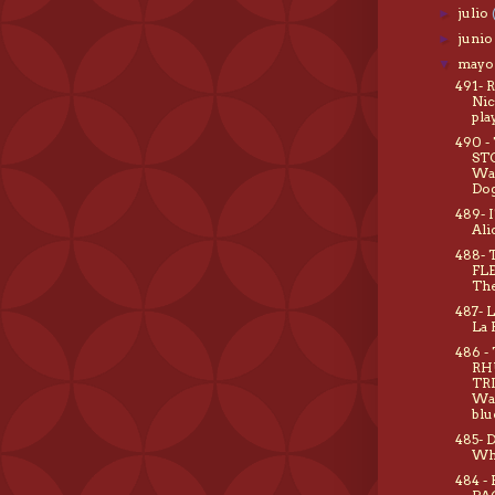
julio
►
juni
►
may
▼
491- 
Nic
pla
490 -
STO
Wa
Do
489- I
Ali
488- 
FL
The
487- 
La 
486 -
RH
TR
Wak
blu
485- 
Wha
484 -