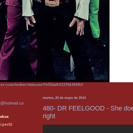
itter.com/twitter/statuses/965344802295418880
martes, 20 de mayo de 2014
x@hotmail.co
480- DR FEELGOOD - She does
right
ebox
 perfil