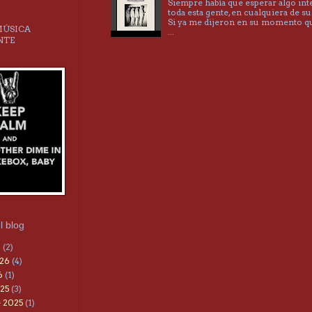
Siempre había que esperar algo int
toda esta gente, en cualquiera de su
Si ya me dijeron en su momento 
MÚSICA
...
NTE
l blog
6
(2)
026
(4)
6
(1)
25
(3)
 2025
(1)