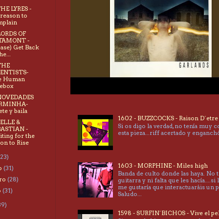
THE LYRES -
reason to
plain
LORDS OF
TAMONT -
ease) Get Back
he...
THE
IENTISTS-
e Human
ebox
 NOVEDADES
RMINHA-
ete y baila
1602 - BUZZCOCKS - Raison D´etre
BELLE &
Si os digo la verdad, no tenía muy 
BASTIAN -
esta pieza...riff acertado y enganc
ting for the
n to Rise
(23)
1603 - MORPHINE - Miles high
o
(31)
Banda de culto donde las haya. No 
ero
(28)
guitarra y ni falta que les hacía....si 
me gustaría que interactuaráis un 
o
(31)
Saludo...
39)
1598 - SURFIN´BICHOS - Vive el pe