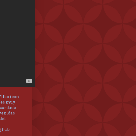
ilko (con
te es muy
acordado
 venidas
del
 ¿Pub