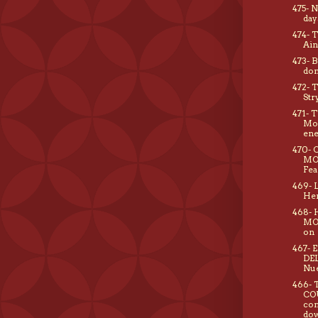
475- 
day
474- 
Ain
473- 
don
472- 
Str
471- 
Mo
ene
470-
MOO
Fea
469- 
He
468- 
MO
on
467- 
DE
Nue
466- 
CO
com
do