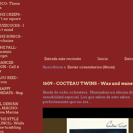
NICO- These
s
THE CREEPS -
´t no square
BUZZCOCKS - I
´t mind
THE SONICS -
ychnine
THE FALL-
untain
rgei
Entrada más reciente
Inicio
Entr
 CANCER
N - Call it
Suscribirse a:
Enviar comentarios (Atom)
r
LOU REED -
roin
1609 - COCTEAU TWINS - Wax and wane
HAPPY
Banda de culto ochentera . Manejaban un idioma dis
NDAYS - Step
sensibilidad especial. Los que saben de esto saben
perfectamente que no era ...
EL DESVÄN
L MACHO-
va Marina
THE STYLE
UNCIL- Walls
e tumbling
wn