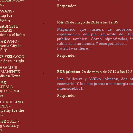
CKBEAT- Slow
wn
Responder
SWANS -
ling for
mpany
jon
26 de mayo de 2014 a las 12:05
 GABINETE
Magnifico, que manera de moverse,
IGARI -
espasmodico del pie izquierdo de Brill
iendo el bobo
publico tambien. Como hipnotizados, in
THE WHO -
rubita de la audiencia. Y esos peinados....
enia City in
I wish I was there....
 Sky
Responder
 DR FEELGOOD
he does it right
PARALISIS
RMANENTE -
RNR jukebox
26 de mayo de 2014 a las 14:
día en Texas
Lee Brilleaux y Wilko Johnson, dos a
THE
escenario. Y los dos juntos una sinergia e
SEBALL
intensidad, buff.
JECT - Past
me
Responder
THE ROLLING
NES -
pathy for the
il
THE CULT -
g Contrary
n