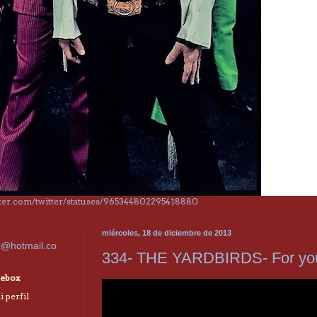
itter.com/twitter/statuses/965344802295418880
miércoles, 18 de diciembre de 2013
x@hotmail.co
334- THE YARDBIRDS- For you
ebox
 perfil