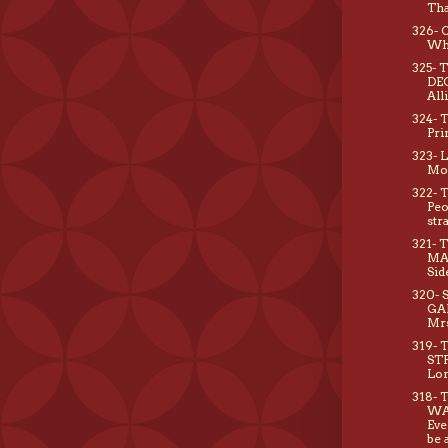
Tha
326- 
Wh
325- 
DE
All
324- 
Pri
323- 
Mo
322- 
Peo
str
321- 
MA
Sid
320- 
GA
Mr
319- 
ST
Lon
318-
WA
Eve
be 