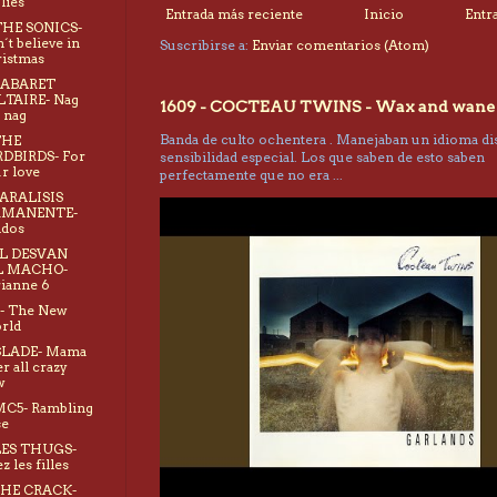
lies
Entrada más reciente
Inicio
Entr
THE SONICS-
´t believe in
Suscribirse a:
Enviar comentarios (Atom)
istmas
CABARET
LTAIRE- Nag
1609 - COCTEAU TWINS - Wax and wane
 nag
Banda de culto ochentera . Manejaban un idioma dis
THE
DBIRDS- For
sensibilidad especial. Los que saben de esto saben
r love
perfectamente que no era ...
PARALISIS
RMANENTE-
idos
EL DESVAN
L MACHO-
ianne 6
X- The New
rld
SLADE- Mama
r all crazy
w
MC5- Rambling
se
LES THUGS-
z les filles
THE CRACK-