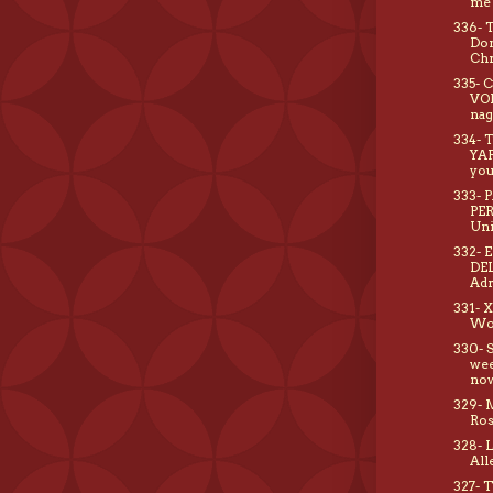
me 
336- 
Don
Chr
335- 
VO
nag
334- 
YAR
you
333- 
PE
Un
332- 
DE
Adr
331- 
Wo
330- 
wee
no
329- 
Ro
328- 
Alle
327- 