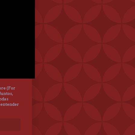
re (For
Juntos,
andas
 entender