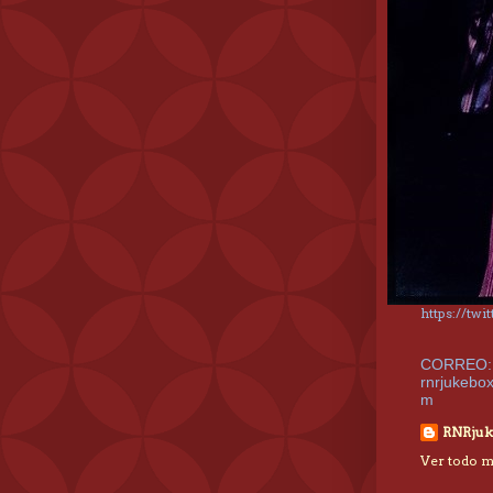
https://tw
CORREO:
rnrjukebo
m
RNRjuk
Ver todo mi