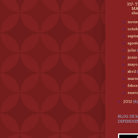
317- 
MA
sha
novi
►
octu
►
sept
►
agos
►
julio
►
juni
►
may
►
abril
►
marz
►
febr
►
ener
►
2012
(8)
►
BLOG DE 
DEPENDIE