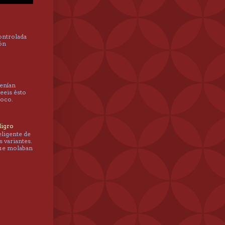
controlada
hón
tenían
leeis ésto
poco.
ligro
eligente de
s variantes.
que molaban