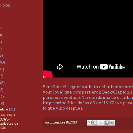
l blog
4)
3)
4)
4)
3)
00)
01)
05)
06)
Sencillo del segundo álbum del mismo nomb
22)
your love) que compartieron Beck/Clapton. (
34)
pero no revueltos). Yardbirds una de esas b
imprescindibles de los 60 en UK. Clave para
39)
lo que vino después.
embre
(31)
GAROTAS
ECAS-
en
diciembre 18, 2013
chetes da
idäo