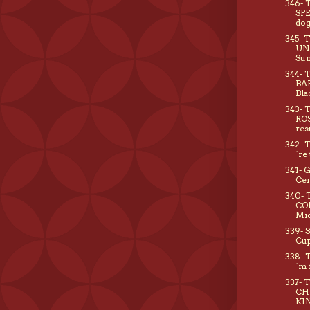
346- 
SPE
do
345- 
UN
Su
344- 
BA
Bla
343- 
ROS
res
342- 
´re
341- 
Cen
340-
CO
Mid
339- 
Cup
338- 
´m 
337- 
CH
KIN