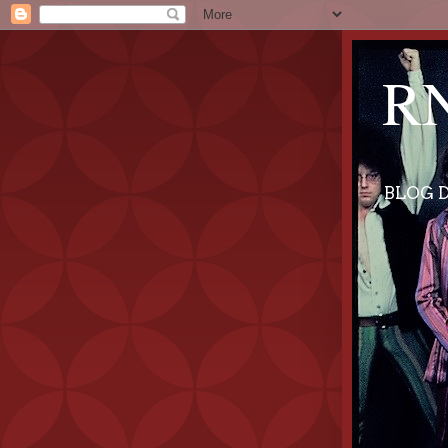
RN
BLOG D