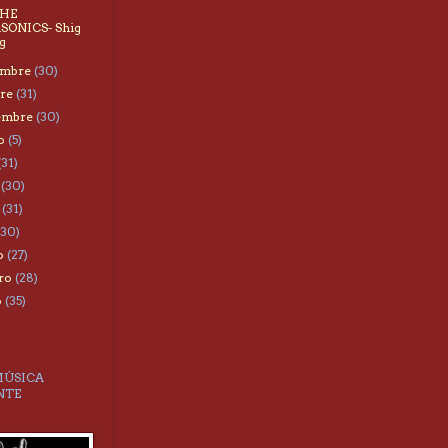
THE
SONICS- Shig
g
embre
(30)
bre
(31)
iembre
(30)
to
(5)
(31)
o
(30)
o
(31)
(30)
o
(27)
ero
(28)
o
(35)
MÚSICA
NTE