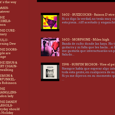
t´s the way
OASIS-
atever
1602 - BUZZCOCKS - Raison D´etre
THE
Si os digo la verdad, no tenía muy 
CIBELS-
esta pieza...riff acertado y enganc
ison
THE CURE-
mary
1603 - MORPHINE - Miles high
LULU-
rning Dew
Banda de culto donde las haya. No 
guitarra y ni falta que les hacía....si 
THE DOORS-
me gustaría que interactuaráis un 
ple are
Saludo...
ange
THE JESUS &
1598 - SURFIN´BICHOS - Vive el pe
RY CHAIN-
Siempre había que esperar algo int
ewalking
toda esta gente, en cualquiera de su
Si ya me dijeron en su momento 
SIMON &
...
RFUNKEL-
s Robinson
THE
RANGLERS-
don lady
 THE DANDY
RHOLS-
ryday should
a Holiday