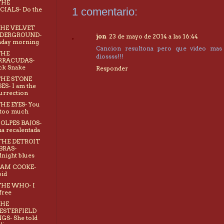
THE
CIALS- Do the
1 comentario:
g
THE VELVET
DERGROUND-
jon
23 de mayo de 2014 a las 16:44
nday morning
Cancion resultona pero que video mas
THE
diossss!!!
RRACUDAS-
ck Snake
Responder
THE STONE
ES- I am the
urrection
THE EYES- You
 too much
GOLPES BAJOS-
a recalentada
 THE DETROIT
BRAS-
night blues
SAM COOKE-
id
THE WHO- I
free
THE
ESTERFIELD
GS- She told