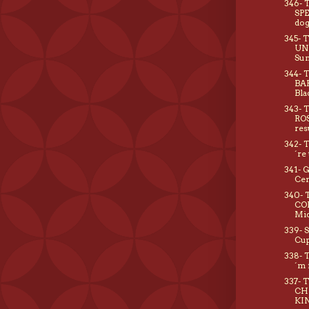
346- 
SPE
do
345- 
UN
Su
344- 
BA
Bla
343- 
ROS
res
342- 
´re
341- 
Cen
340-
CO
Mid
339- 
Cup
338- 
´m 
337- 
CH
KIN