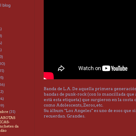
l blog
4)
3)
4)
4)
3)
00)
01)
05)
06)
Banda de L.A. De aquella primera generació
22)
bandas de punk-rock (con lo mancillada que
34)
está esta etiqueta) que surgieron en la costa 
como Adolescents, Zeros,etc.
39)
Su álbum "Los Angeles" es uno de esos que 
embre
(31)
recuerdan. Grandes.
GAROTAS
ECAS-
chetes da
idäo