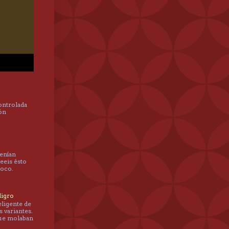
controlada
hón
tenían
leeis ésto
poco.
ligro
eligente de
s variantes.
que molaban