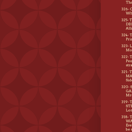
Tha
326- 
Wh
325- 
DE
All
324- 
Pri
323- 
Mo
322- 
Peo
str
321- 
MA
Sid
320- 
GA
Mr
319- 
ST
Lon
318-
WA
Eve
be 