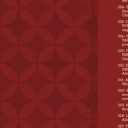
me 
336- 
Don
Chr
335- 
VO
nag
334- 
YAR
you
333- 
PE
Un
332- 
DE
Adr
331- 
Wo
330- 
wee
no
329- 
Ro
328- 
Alle
327- 