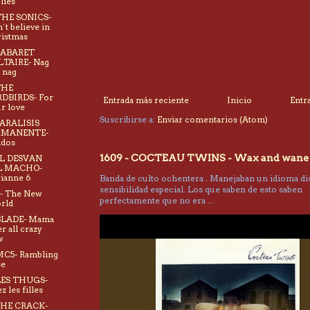
lies
THE SONICS-
´t believe in
istmas
CABARET
LTAIRE- Nag
 nag
THE
DBIRDS- For
Entrada más reciente
Inicio
Entr
r love
Suscribirse a:
Enviar comentarios (Atom)
PARALISIS
RMANENTE-
idos
1609 - COCTEAU TWINS - Wax and wane
EL DESVAN
L MACHO-
ianne 6
Banda de culto ochentera . Manejaban un idioma dis
sensibilidad especial. Los que saben de esto saben
X- The New
perfectamente que no era ...
rld
SLADE- Mama
r all crazy
w
MC5- Rambling
se
LES THUGS-
z les filles
THE CRACK-