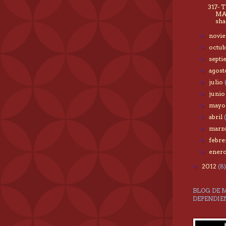
317- 
MA
sha
novi
►
octu
►
sept
►
agos
►
julio
►
juni
►
may
►
abril
►
marz
►
febr
►
ener
►
2012
(8)
►
BLOG DE 
DEPENDIE