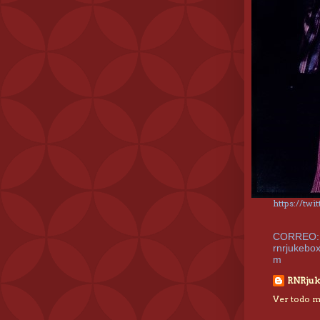
https://tw
CORREO:
rnrjukebo
m
RNRjuk
Ver todo mi