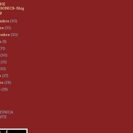
THE
SONICS- Shig
g
embre
(30)
bre
(31)
iembre
(30)
to
(5)
(31)
o
(30)
o
(31)
(30)
o
(27)
ero
(28)
o
(35)
MÚSICA
NTE