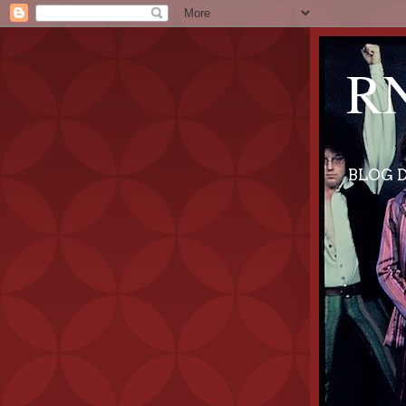
RN
BLOG D