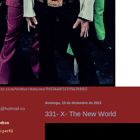
itter.com/twitter/statuses/965344802295418880
domingo, 15 de diciembre de 2013
x@hotmail.co
331- X- The New World
ebox
 perfil