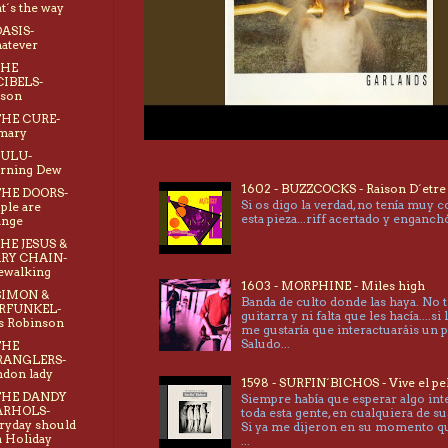
t´s the way
OASIS-
atever
THE
CIBELS-
ison
THE CURE-
mary
LULU-
rning Dew
1602 - BUZZCOCKS - Raison D´etre
THE DOORS-
Si os digo la verdad, no tenía muy 
ple are
esta pieza...riff acertado y enganc
ange
THE JESUS &
RY CHAIN-
ewalking
1603 - MORPHINE - Miles high
SIMON &
Banda de culto donde las haya. No 
RFUNKEL-
guitarra y ni falta que les hacía....si 
s Robinson
me gustaría que interactuaráis un 
Saludo...
THE
RANGLERS-
don lady
1598 - SURFIN´BICHOS - Vive el pe
 THE DANDY
Siempre había que esperar algo int
RHOLS-
toda esta gente, en cualquiera de su
ryday should
Si ya me dijeron en su momento 
a Holiday
...