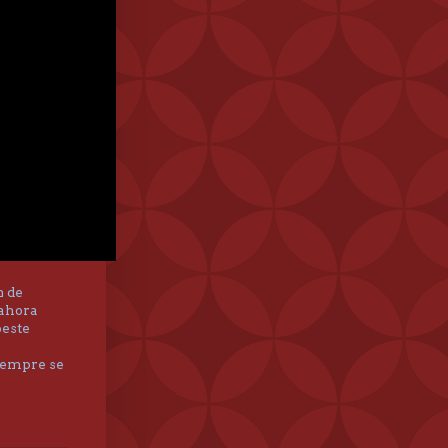
n de
 ahora
oeste
siempre se