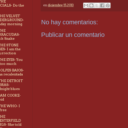
THE
CIALS- Do the
en
diciembre 15, 2013
g
THE VELVET
DERGROUND-
No hay comentarios:
nday morning
THE
Publicar un comentario
RRACUDAS-
ck Snake
THE STONE
ES- I am the
urrection
THE EYES- You
 too much
GOLPES BAJOS-
a recalentada
 THE DETROIT
BRAS-
night blues
SAM COOKE-
id
THE WHO- I
free
THE
ESTERFIELD
GS- She told