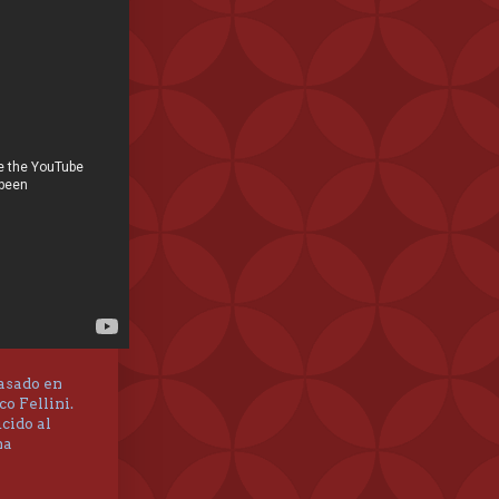
basado en
o Fellini.
cido al
na