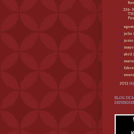
Rev
226-
TH
Pir
agos
►
julio
►
juni
►
may
►
abril
►
marz
►
febr
►
ener
►
2012
(8)
►
BLOG DE 
DEPENDIE