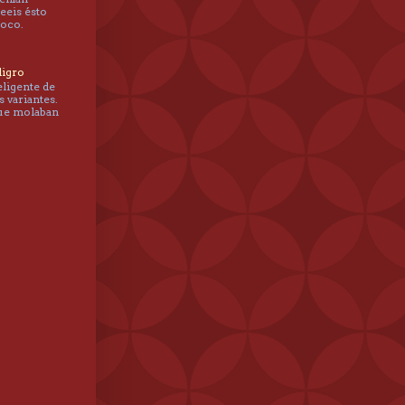
leeis ésto
poco.
ligro
eligente de
s variantes.
que molaban