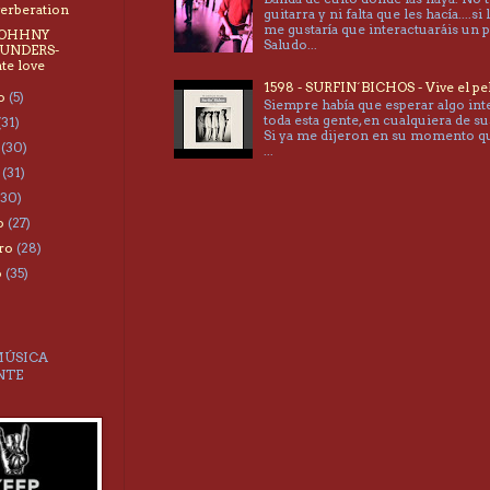
erberation
guitarra y ni falta que les hacía....si 
me gustaría que interactuaráis un 
 JOHHNY
Saludo...
UNDERS-
ate love
1598 - SURFIN´BICHOS - Vive el pe
to
(5)
Siempre había que esperar algo int
toda esta gente, en cualquiera de su
(31)
Si ya me dijeron en su momento 
o
(30)
...
o
(31)
(30)
o
(27)
ero
(28)
o
(35)
MÚSICA
NTE