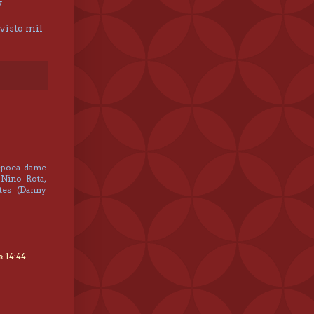
y
 visto mil
época dame
Nino Rota,
tes (Danny
)
s 14:44