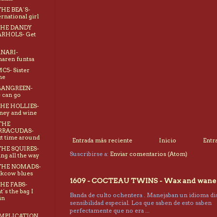
THE BEA´S-
ernational girl
 THE DANDY
RHOLS- Get
ANARI-
aren funtsa
MC5- Sister
ne
 GANGREEN-
 can go
THE HOLLIES-
ey and wine
THE
RRACUDAS-
t time around
Entrada más reciente
Inicio
Entr
THE SQUIRES-
Suscribirse a:
Enviar comentarios (Atom)
ng all the way
 THE NOMADS-
kcow blues
1609 - COCTEAU TWINS - Wax and wane
THE FABS-
t´s the bag I
Banda de culto ochentera . Manejaban un idioma dis
in
sensibilidad especial. Los que saben de esto saben
perfectamente que no era ...
MPLICATION