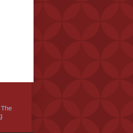
 The
g