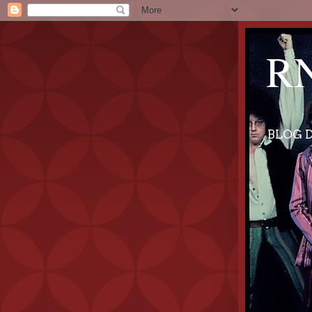
RN
BLOG D