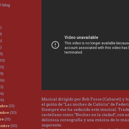
l blog
4)
3)
4)
4)
3)
00)
01)
05)
06)
22)
34)
Musical dirigido por Bob Fosse (Cabaret) y 
39)
el guión de "Las noches de Cabiria" de Federic
embre
(31)
Siempre me ha seducido este musical. Tradu
embre
(30)
castellano como "Noches en la ciudad", con u
bre
(31)
deliciosa coreografía y una música de lo más
sugerente.
iembre
(30)