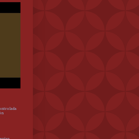
controlada
hón
tenían