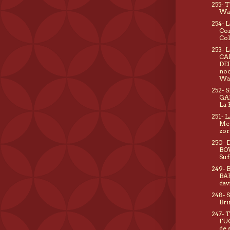
255- 
War
254- 
Co
Col
253- 
CA
DEL
noc
Wal
252- 
GA
La 
251- 
Me 
zor
250- 
BO
Suf
249- 
BA
dav
248- 
Bri
247- 
FUC
de 