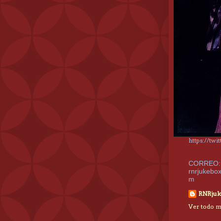
https://tw
CORREO:
rnrjukebo
m
RNRjuk
Ver todo mi