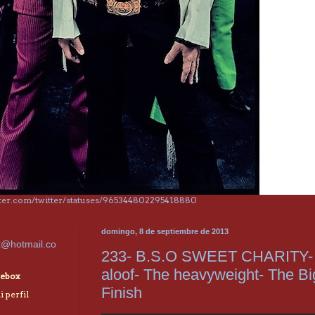
itter.com/twitter/statuses/965344802295418880
domingo, 8 de septiembre de 2013
x@hotmail.co
233- B.S.O SWEET CHARITY-
aloof- The heavyweight- The Bi
ebox
Finish
 perfil