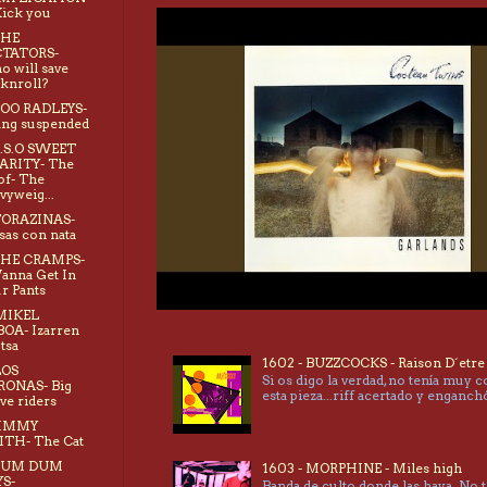
Kick you
THE
CTATORS-
 will save
knroll?
BOO RADLEYS-
ang suspended
B.S.O SWEET
ARITY- The
of- The
vyweig...
TORAZINAS-
sas con nata
THE CRAMPS-
anna Get In
r Pants
MIKEL
OA- Izarren
tsa
1602 - BUZZCOCKS - Raison D´etre
LOS
Si os digo la verdad, no tenía muy 
RONAS- Big
esta pieza...riff acertado y enganc
e riders
JIMMY
TH- The Cat
 DUM DUM
1603 - MORPHINE - Miles high
S-
Banda de culto donde las haya. No 