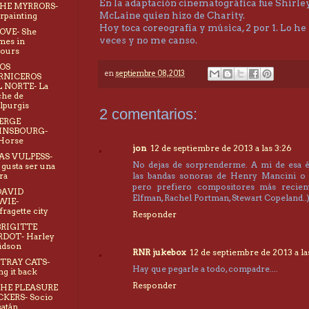
En la adaptación cinematográfica fue Shirle
THE MYRRORS-
McLaine quien hizo de Charity.
painting
Hoy toca coreografía y música, 2 por 1. Lo he
LOVE- She
veces y no me canso.
mes in
ours
LOS
en
septiembre 08, 2013
RNICEROS
 NORTE- La
he de
purgis
2 comentarios:
SERGE
INSBOURG-
Horse
jon
12 de septiembre de 2013 a las 3:26
LAS VULPESS-
No dejas de sorprenderme. A mi de esa 
gusta ser una
ra
las bandas sonoras de Henry Mancini o 
pero prefiero compositores más recien
DAVID
Elfman, Rachel Portman, Stewart Copeland..
WIE-
fragette city
Responder
BRIGITTE
RDOT- Harley
idson
RNR jukebox
12 de septiembre de 2013 a la
STRAY CATS-
Hay que pegarle a todo, compadre....
ng it back
Responder
THE PLEASURE
KERS- Socio
satán