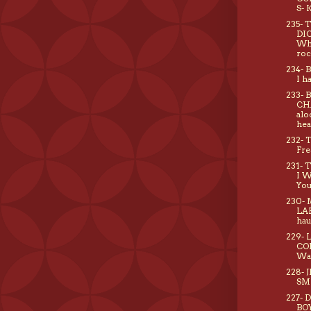
S- 
235- 
DI
Who
roc
234- 
I h
233- 
CH
alo
hea
232- 
Fre
231- 
I W
You
230- 
LAB
hau
229- 
CO
Wav
228- 
SMI
227-
BOY