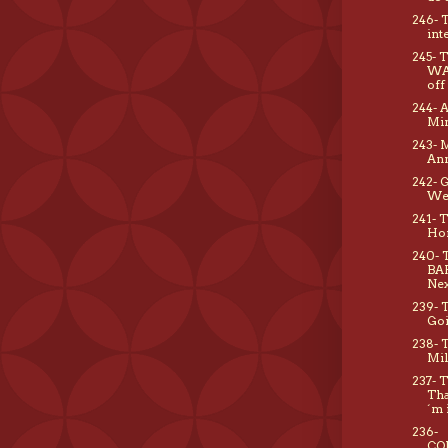
246- 
int
245-
WA
off
244- 
Min
243- 
An
242-
We
241- 
Hon
240- 
BA
Nex
239- 
Goi
238-
Mil
237- 
Tha
´m 
236-
CO