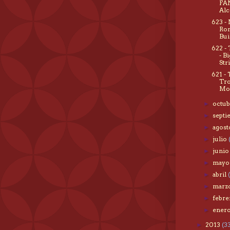
FA
Alc
623 -
Ro
Bui
622 -
- B
Str
621 - 
Tro
Mo
octu
►
sept
►
agos
►
julio
►
juni
►
may
►
abril
►
marz
►
febr
►
ener
►
2013
(3
►