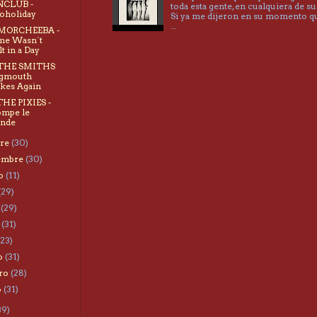
NCLUB -
toda esta gente, en cualquiera de su
oholiday
Si ya me dijeron en su momento 
...
 MORCHEEBA -
me Wasn´t
lt in a Day
 THE SMITHS
igmouth
ikes Again
THE PIXIES -
mpe le
nde
bre
(30)
iembre
(30)
to
(11)
(29)
o
(29)
o
(31)
(23)
o
(31)
ero
(28)
o
(31)
39)