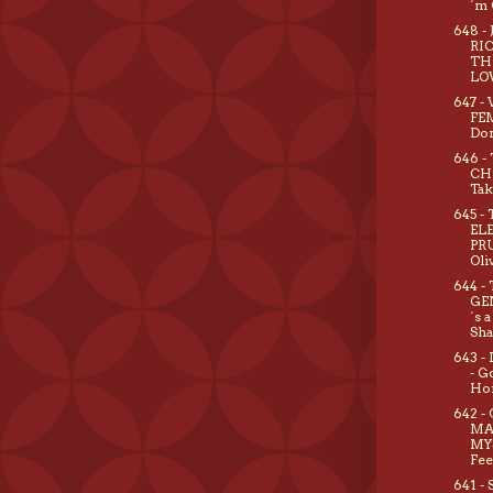
´m 
648 
RI
TH
LOV
647 -
FEM
Don
646 -
CH
Tak
645 -
EL
PRU
Oli
644 -
GE
´s 
Sh
643 -
- G
Ho
642 -
MA
MY
Fee
641 -