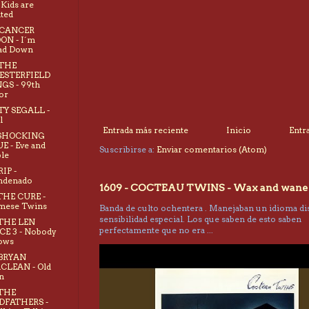
 Kids are
ted
 CANCER
ON - I´m
ad Down
 THE
ESTERFIELD
GS - 99th
or
 TY SEGALL -
l
Entrada más reciente
Inicio
Entr
- SHOCKING
E - Eve and
Suscribirse a:
Enviar comentarios (Atom)
le
RIP -
ndenado
1609 - COCTEAU TWINS - Wax and wane
 THE CURE -
mese Twins
Banda de culto ochentera . Manejaban un idioma dis
sensibilidad especial. Los que saben de esto saben
 THE LEN
perfectamente que no era ...
CE 3 - Nobody
ows
 BRYAN
CLEAN - Old
n
 THE
DFATHERS -