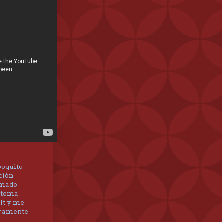
poquito
ción
lamado
o tema
It y me
uramente