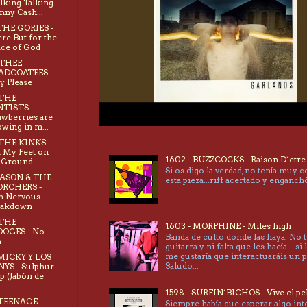
king Talking
nny Cash...
 THE GORIES -
re But for the
ce of God
 THEE
ADCOATEES -
y Please
 THE
TISTS -
awberries are
wing in m...
 THE KINKS -
 My Feet on
1602 - BUZZCOCKS - Raison D´etre
 Ground
Si os digo la verdad, no tenía muy 
 JASON & THE
esta pieza...riff acertado y enganc
ORCHERS -
h Nervous
eakdown
 THE
1603 - MORPHINE - Miles high
OOGES - No
Banda de culto donde las haya. No 
n
guitarra y ni falta que les hacía....si 
me gustaría que interactuaráis un 
 MICKY Y LOS
Saludo...
YS - Sulphur
p (Jabón de
1598 - SURFIN´BICHOS - Vive el pe
 TEENAGE
Siempre había que esperar algo int