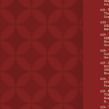
Wal
Joh
631 -
The
Gra
630 -
HE
Bab
629 -
DEN
Str
Gro
628 -
Got
the
627 -
SC
19t
Br
626 -
ST
Fu
625 -
TON
Soa
A...
624 -