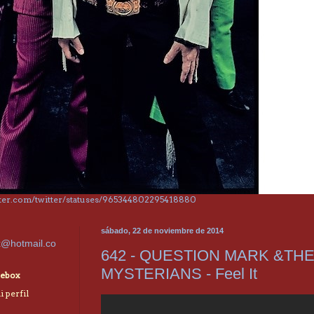
itter.com/twitter/statuses/965344802295418880
sábado, 22 de noviembre de 2014
x@hotmail.co
642 - QUESTION MARK &TH
MYSTERIANS - Feel It
ebox
 perfil