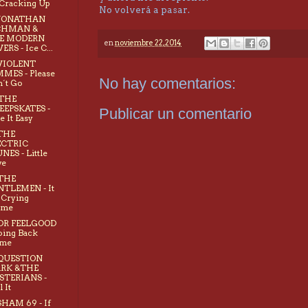
Cracking Up
No volverá a pasar.
- JONATHAN
CHMAN &
E MODERN
en
noviembre 22, 2014
ERS - Ice C...
 VIOLENT
MES - Please
No hay comentarios:
´t Go
 THE
EEPSKATES -
Publicar un comentario
e It Easy
 THE
ECTRIC
NES - Little
ve
 THE
NTLEMEN - It
a Crying
ame
 DR FEELGOOD
oing Back
me
 QUESTION
RK &THE
STERIANS -
l It
 SHAM 69 - If