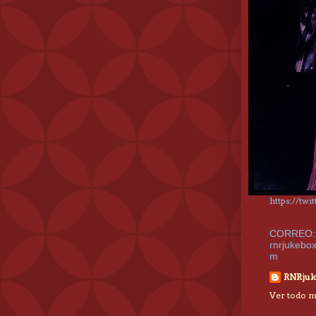
https://tw
CORREO:
rnrjukebo
m
RNRjuk
Ver todo mi