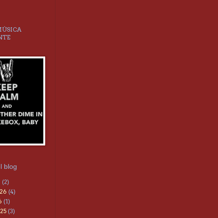
MÚSICA
NTE
l blog
6
(2)
026
(4)
6
(1)
25
(3)