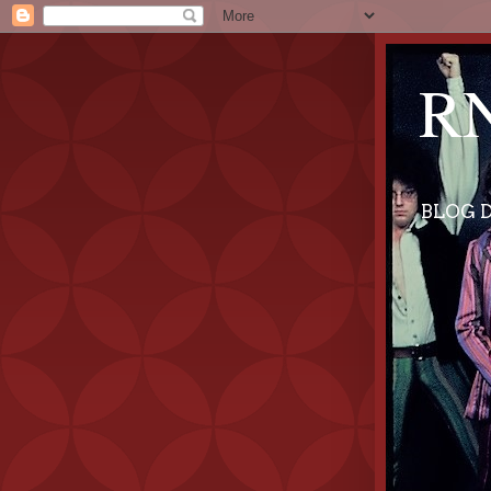
RN
BLOG D