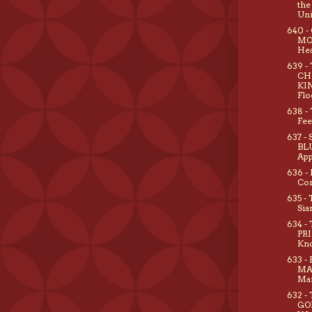
the
Uni
640 -
MO
He
639 -
CH
KIN
Flo
638 -
Fee
637 
BLU
App
636 - 
Co
635 -
Sia
634 -
PRI
Kn
633 -
MA
Ma
632 -
GO