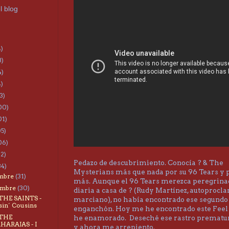
l blog
4)
3)
4)
4)
3)
00)
01)
05)
06)
22)
Pedazo de descubrimiento. Conocía ? & The
34)
Mysterians más que nada por su 96 Tears y 
embre
(31)
más. Aunque el 96 Tears merezca peregrina
embre
(30)
diaria a casa de ? (Rudy Martínez, autoproc
 THE SAINTS -
marciano), no había encontrado ese segund
sin´ Cousins
enganchón. Hoy me he encontrado este Feel 
 THE
he enamorado. Deseché ese rastro premat
HARAJAS - I
y ahora me arrepiento.