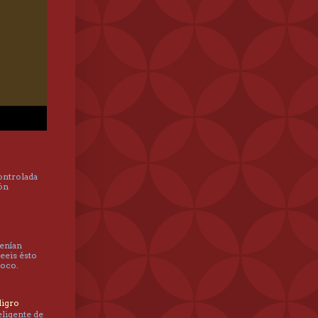
controlada
hón
tenían
leeis ésto
poco.
ligro
eligente de