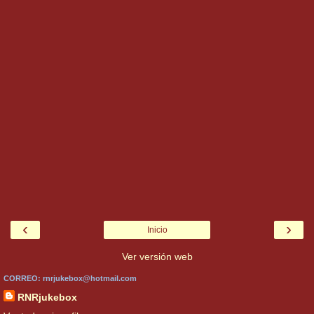
‹
›
Inicio
Ver versión web
CORREO: rnrjukebox@hotmail.com
RNRjukebox