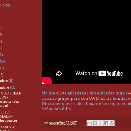
l blog
4)
3)
4)
4)
3)
00)
01)
05)
embre
(8)
embre
(10)
No me gusta encadenar dos entradas muy seg
 - SUBURBAN
DS -
mismo grupo, pero con OAM no he tenido r
stions (Sax
Sin saber que era de ellos, me he enganchado
sion)
bella tonadilla....
- THE
MADS -
lercoaster
en
noviembre 22, 2017
- ORANGE