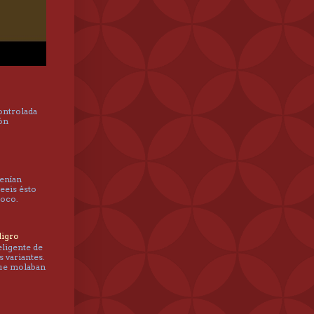
controlada
hón
tenían
leeis ésto
poco.
ligro
eligente de
s variantes.
que molaban