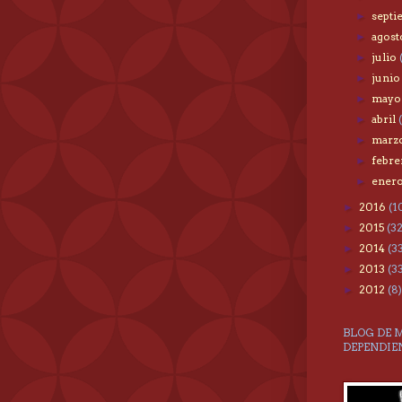
sept
►
agos
►
julio
►
juni
►
may
►
abril
►
marz
►
febr
►
ener
►
2016
(1
►
2015
(3
►
2014
(3
►
2013
(3
►
2012
(8)
►
BLOG DE 
DEPENDIE