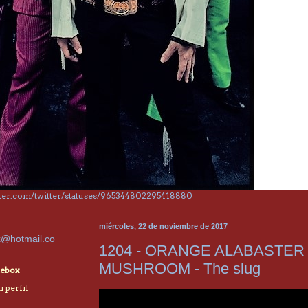
itter.com/twitter/statuses/965344802295418880
miércoles, 22 de noviembre de 2017
x@hotmail.co
1204 - ORANGE ALABASTER
MUSHROOM - The slug
ebox
 perfil