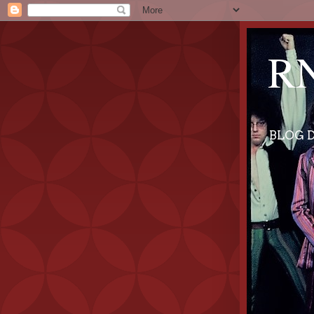
RN
BLOG D