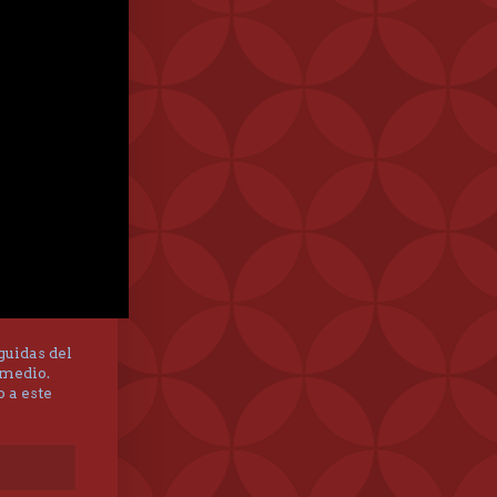
uidas del
emedio.
 a este