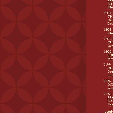
AL
MU
The
1203 
TH
Get
De
1202 
Thi
1201 
CH
Ove
1200 
SU
Str
1199 
CI
Don
mo
1198 
MOO
so
1197 
AL
MU
Tre
octu
►