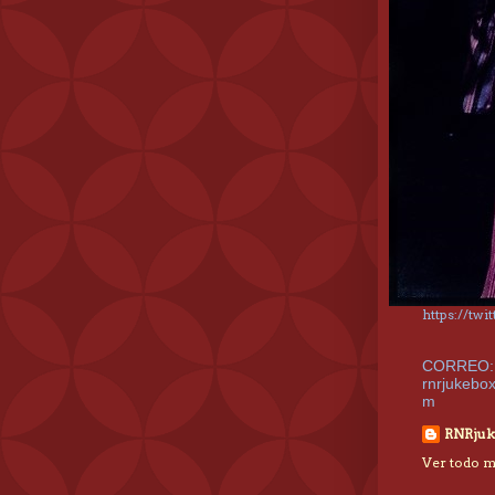
https://tw
CORREO:
rnrjukebo
m
RNRjuk
Ver todo mi