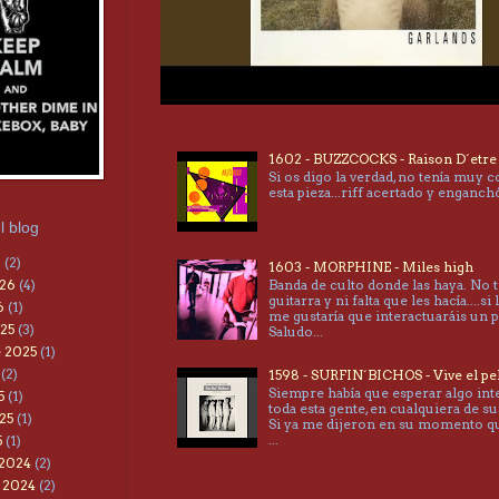
1602 - BUZZCOCKS - Raison D´etre
Si os digo la verdad, no tenía muy 
esta pieza...riff acertado y enganc
l blog
6
(2)
1603 - MORPHINE - Miles high
026
(4)
Banda de culto donde las haya. No 
guitarra y ni falta que les hacía....si 
6
(1)
me gustaría que interactuaráis un 
25
(3)
Saludo...
 2025
(1)
(2)
1598 - SURFIN´BICHOS - Vive el pe
Siempre había que esperar algo int
5
(1)
toda esta gente, en cualquiera de su
25
(1)
Si ya me dijeron en su momento 
...
5
(1)
 2024
(2)
 2024
(2)