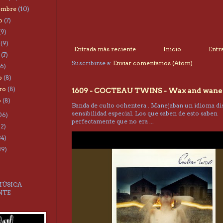
iembre
(10)
to
(7)
(9)
o
(9)
Entrada más reciente
Inicio
Entr
o
(7)
Suscribirse a:
Enviar comentarios (Atom)
(6)
o
(8)
ero
(8)
1609 - COCTEAU TWINS - Wax and wane
o
(8)
Banda de culto ochentera . Manejaban un idioma dis
sensibilidad especial. Los que saben de esto saben
06)
perfectamente que no era ...
22)
34)
39)
MÚSICA
NTE