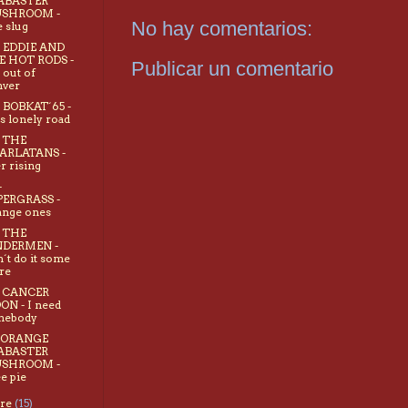
ABASTER
SHROOM -
No hay comentarios:
 slug
- EDDIE AND
E HOT RODS -
Publicar un comentario
 out of
nver
- BOBKAT´65 -
s lonely road
- THE
ARLATANS -
r rising
-
PERGRASS -
ange ones
- THE
NDERMEN -
´t do it some
re
- CANCER
N - I need
mebody
- ORANGE
ABASTER
SHROOM -
e pie
bre
(15)