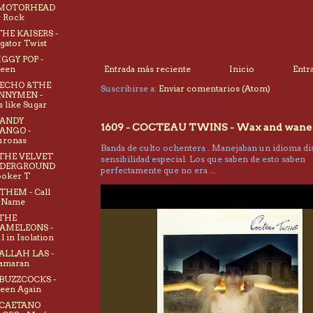
- MOTORHEAD
r Rock
 THE KAISERS -
igator Twist
 IGGY POP -
teen
Entrada más reciente
Inicio
Entr
- ECHO &THE
Suscribirse a:
Enviar comentarios (Atom)
NNYMEN -
s like Sugar
 ANDY
1609 - COCTEAU TWINS - Wax and wane
ANGO -
uronas
Banda de culto ochentera . Manejaban un idioma dis
 THE VELVET
sensibilidad especial. Los que saben de esto saben
DERGROUND
perfectamente que no era ...
ooker T
 THEM - Call
 Name
 THE
AMELEONS -
l in Isolation
 ALLAH LAS -
amaran
 BUZZCOCKS -
teen Again
- CAETANO