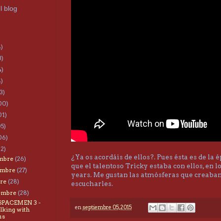
l blog
4)
3)
4)
4)
3)
00)
01)
05)
06)
22)
¿Ya os acordáis de ellos?. Pues ésta es de la 
embre
(26)
que el talentoso Tricky estaba con ellos, en l
embre
(27)
years. Me gustan las atmósferas que creaban
bre
(28)
escucharles.
iembre
(28)
 SPACEMEN 3 -
en
septiembre 05, 2015
king with
us