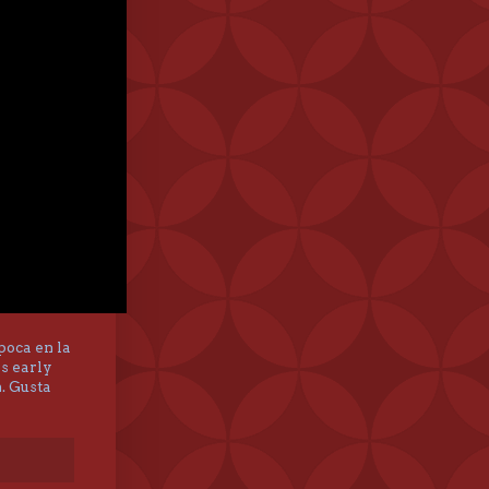
época en la
os early
. Gusta