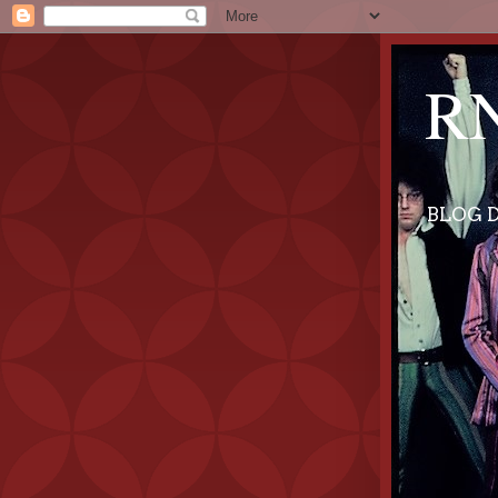
RN
BLOG D