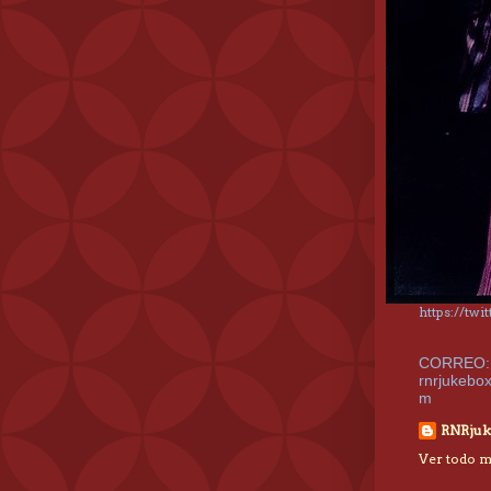
https://tw
CORREO:
rnrjukebo
m
RNRjuk
Ver todo mi