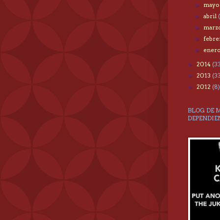
may
►
abril
►
marz
►
febr
►
ener
►
2014
(3
►
2013
(3
►
2012
(8)
►
BLOG DE 
DEPENDIE