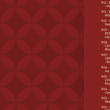
912 
- D
911 -
All
910 -
Six
909 
BU
Lip
908 -
CH
Ne
907 -
UN
- B
906 -
my
905 -
CH
Sou
904 -
Cat
903 -
Six
902 