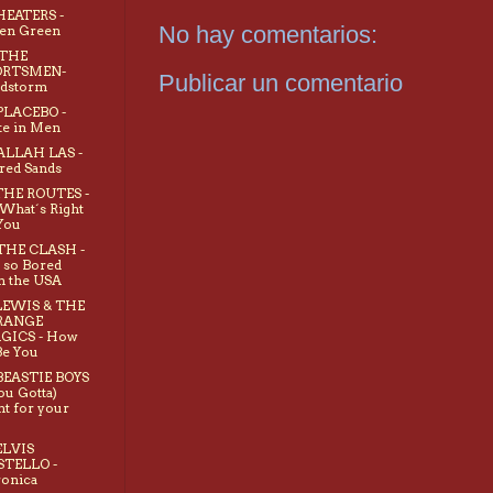
 HEATERS -
No hay comentarios:
en Green
 THE
ORTSMEN-
Publicar un comentario
ndstorm
 PLACEBO -
te in Men
 ALLAH LAS -
red Sands
 THE ROUTES -
What´s Right
You
 THE CLASH -
 so Bored
h the USA
 LEWIS & THE
RANGE
GICS - How
Be You
 BEASTIE BOYS
You Gotta)
ht for your
 ELVIS
STELLO -
onica