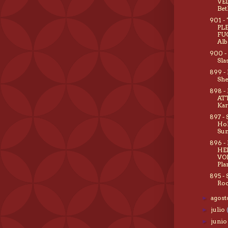
VEL
Bet
901 -
PL
FUC
Alb
900 -
Sla
899 -
She
898 -
AT
Ka
897 -
Hol
Su
896 -
HE
VOI
Pla
895 -
Roc
agos
►
julio
►
juni
►