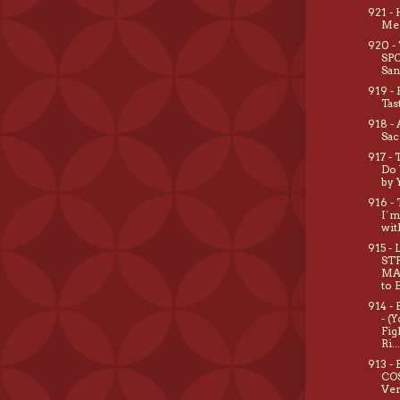
921 -
Me
920 -
SP
Sa
919 -
Tas
918 -
Sac
917 -
Do 
by 
916 -
I´m
wit
915 -
ST
MA
to 
914 -
- (
Fig
Ri...
913 -
CO
Ver