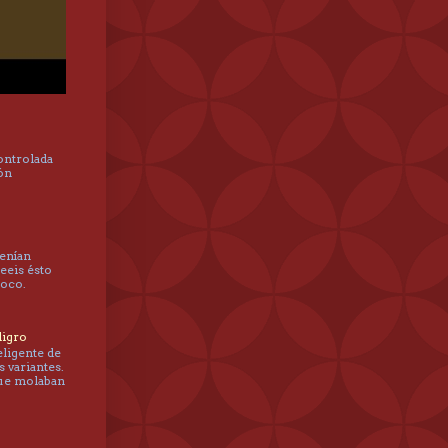
controlada
hón
tenían
leeis ésto
poco.
ligro
eligente de
s variantes.
que molaban