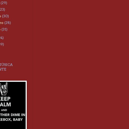
o
(29)
(23)
o
(30)
ero
(28)
o
(31)
34)
39)
MÚSICA
NTE