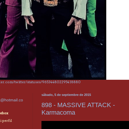
itter.com/twitter/statuses/965344802295418880
sábado, 5 de septiembre de 2015
x@hotmail.co
898 - MASSIVE ATTACK -
Karmacoma
ebox
 perfil