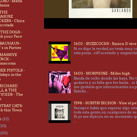
OSO - María
hania
 THE
EASURE
KERS - Chica
orotada
 THE DOGS -
sh your Face
 BAUHAUS -
1602 - BUZZCOCKS - Raison D´etre
´s in Parties
Si os digo la verdad, no tenía muy 
esta pieza...riff acertado y enganc
 MASSIVE
TACK -
rmacoma
 SEX PISTOLS -
1603 - MORPHINE - Miles high
idays in the
Banda de culto donde las haya. No 
n
guitarra y ni falta que les hacía....si 
 RICHARD
me gustaría que interactuaráis un 
LL & THE
Saludo...
VOIDS - The
n
1598 - SURFIN´BICHOS - Vive el pe
 STRAY CATS-
Siempre había que esperar algo int
k this Town
toda esta gente, en cualquiera de su
Si ya me dijeron en su momento 
to
(12)
...
(30)
o
(30)