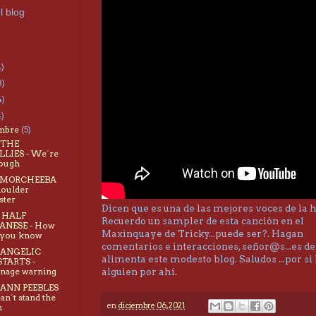
l blog
4)
3)
4)
4)
embre
(5)
- THE
LIES - We´re
ough
 - MORCHEEBA
houlder
ster
Dicen que es una de las mejores voces de la h
- HALF
Recuerdo un sampler de esta canción en el
PANESE - How
Maxinquaye de Tricky...puede ser?. Hagan
 you know
comentarios e interacciones, señor@s...es de
- ANGELIC
alimenta este modesto blog. Saludos ...por si
STARTS -
alguien por ahí.
nage warning
- ANN PEEBLES
 can´t stand the
en
diciembre 06, 2021
n