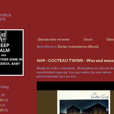
MÚSICA
NTE
Entrada más reciente
Inicio
Entr
Suscribirse a:
Enviar comentarios (Atom)
1609 - COCTEAU TWINS - Wax and wane
Banda de culto ochentera . Manejaban un idioma dis
sensibilidad especial. Los que saben de esto saben
perfectamente que no era ...
l blog
6
(2)
026
(4)
6
(1)
25
(3)