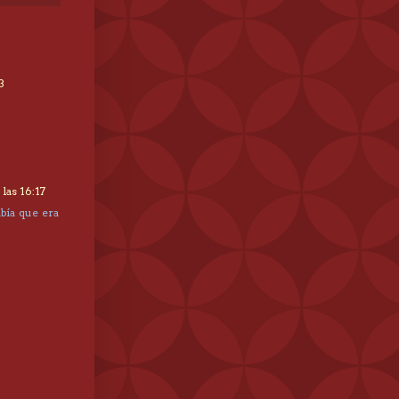
3
las 16:17
bía que era