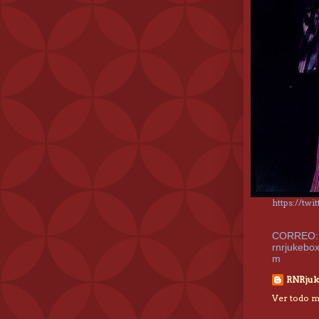
https://tw
CORREO:
rnrjukebo
m
RNRjuk
Ver todo mi