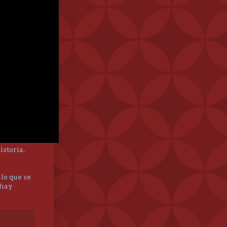
istoria.
 lo que se
 hay