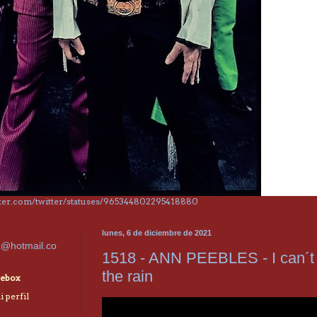
itter.com/twitter/statuses/965344802295418880
lunes, 6 de diciembre de 2021
x@hotmail.co
1518 - ANN PEEBLES - I can´t
the rain
ebox
 perfil