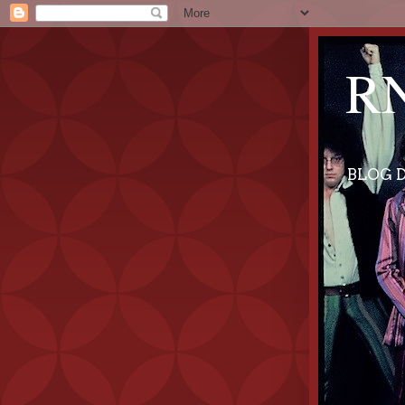
RN
BLOG D