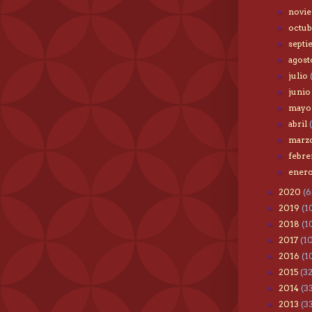
novi
►
octu
►
sept
►
agos
►
julio
►
juni
►
may
►
abril
►
marz
►
febr
►
ener
►
2020
(6
►
2019
(1
►
2018
(1
►
2017
(1
►
2016
(1
►
2015
(3
►
2014
(3
►
2013
(3
►