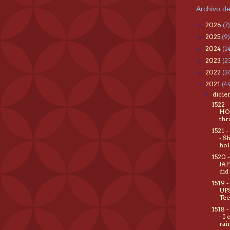
Archivo de
2026
(7)
►
2025
(9)
►
2024
(1
►
2023
(2
►
2022
(3
►
2021
(4
▼
dici
▼
1522 
HOL
thr
1521
- S
hol
1520 
JA
did
1519 
UP
Tee
1518 
- I
rai