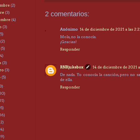
embre
(2)
bre
(3)
2 comentarios:
iembre
(4)
to
(3)
Anónimo
14 de diciembre de 2021 a las 2:2
(5)
Mola, no la conocía.
o
(2)
¡Gracias!
o
(5)
Responder
(4)
o
(3)
RNRjukebox
14 de diciembre de 2021 a 
ero
(3)
De nada. Yo conocía la canción, pero no sa
o
(5)
de ella.
3)
Responder
00)
01)
05)
06)
22)
34)
39)