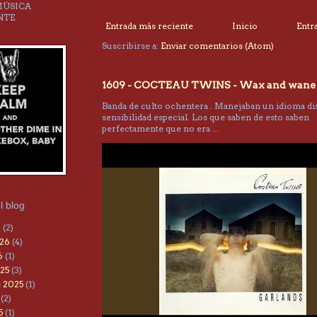
MÚSICA
NTE
Entrada más reciente
Inicio
Entr
Suscribirse a:
Enviar comentarios (Atom)
1609 - COCTEAU TWINS - Wax and wane
Banda de culto ochentera . Manejaban un idioma dis
sensibilidad especial. Los que saben de esto saben
perfectamente que no era ...
l blog
6
(2)
026
(4)
6
(1)
25
(3)
 2025
(1)
(2)
5
(1)