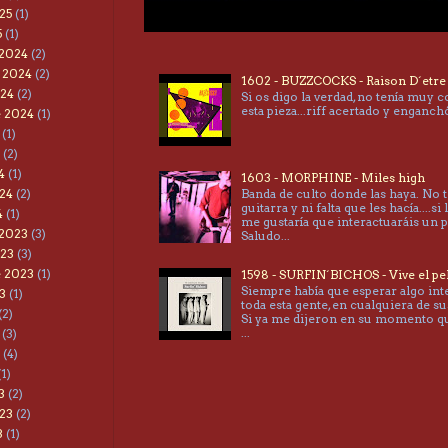
25
(1)
5
(1)
 2024
(2)
 2024
(2)
1602 - BUZZCOCKS - Raison D´etre
024
(2)
Si os digo la verdad, no tenía muy 
esta pieza...riff acertado y enganc
e 2024
(1)
(1)
(2)
4
(1)
1603 - MORPHINE - Miles high
24
(2)
Banda de culto donde las haya. No 
guitarra y ni falta que les hacía....si 
4
(1)
me gustaría que interactuaráis un 
 2023
(3)
Saludo...
023
(3)
e 2023
(1)
1598 - SURFIN´BICHOS - Vive el pe
Siempre había que esperar algo int
3
(1)
toda esta gente, en cualquiera de su
(2)
Si ya me dijeron en su momento 
...
(3)
(4)
1)
3
(2)
23
(2)
3
(1)