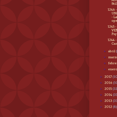
Stil
1246 
UN
- L
ope.
1245 
VE
Psy
1244 -
Can
abril
►
marz
►
febr
►
ener
►
2017
(1
►
2016
(1
►
2015
(3
►
2014
(3
►
2013
(3
►
2012
(8)
►