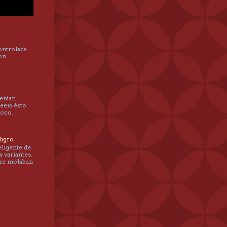
controlada
hón
tenían
leeis ésto
poco.
ligro
eligente de
s variantes.
que molaban