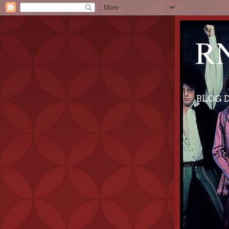
RN
BLOG D